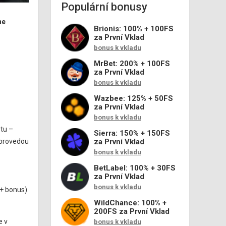
Populární bonusy
ne
Brionis: 100% + 100FS
za První Vklad
bonus k vkladu
MrBet: 200% + 100FS
za První Vklad
bonus k vkladu
Wazbee: 125% + 50FS
za První Vklad
bonus k vkladu
rtu –
Sierra: 150% + 150FS
za První Vklad
í provedou
bonus k vkladu
BetLabel: 100% + 30FS
za První Vklad
bonus k vkladu
+ bonus).
WildChance: 100% +
200FS za První Vklad
e v
bonus k vkladu