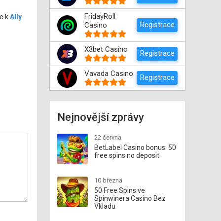
FridayRoll
se k
Ally
Registrace
Casino
X3bet Casino
Registrace
Vavada Casino
Registrace
Nejnovější zprávy
22 června
BetLabel Casino bonus: 50
free spins no deposit
10 března
50 Free Spins ve
Spinwinera Casino Bez
Vkladu