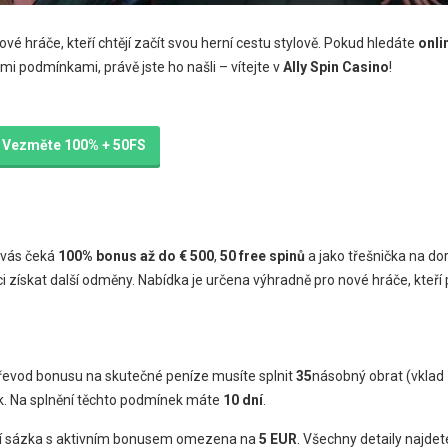
vé hráče, kteří chtějí začít svou herní cestu stylově. Pokud hledáte
onli
 podmínkami, právě jste ho našli – vítejte v
Ally Spin Casino
!
Vezměte
100% + 50FS
R vás čeká
100% bonus až do € 500
,
50 free spinů
a jako třešnička na do
i získat další odměny. Nabídka je určena výhradně pro nové hráče, kteř
řevod bonusu na skutečné peníze musíte splnit
35
násobný obrat (vklad 
. Na splnění těchto podmínek máte
10 dní
.
ní sázka s aktivním bonusem omezena na
5 EUR
. Všechny detaily najdet