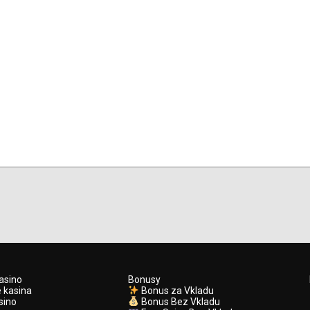
asino
Bonusy
 kasina
Bonus za Vkladu
sino
Bonus Bez Vkladu