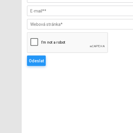
Odeslat