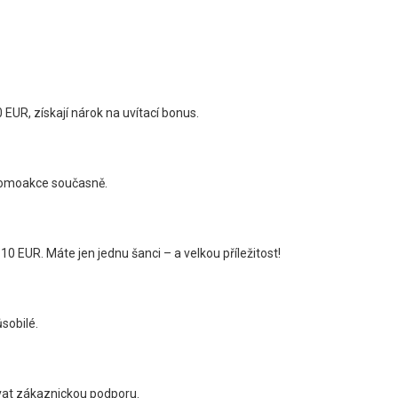
0 EUR, získají nárok na uvítací bonus.
promoakce současně.
0 EUR. Máte jen jednu šanci – a velkou příležitost!
sobilé.
ovat zákaznickou podporu.