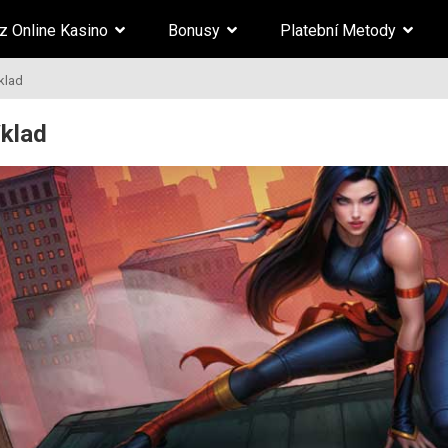
z Online Kasino
Bonusy
Platební Metody
klad
Vklad