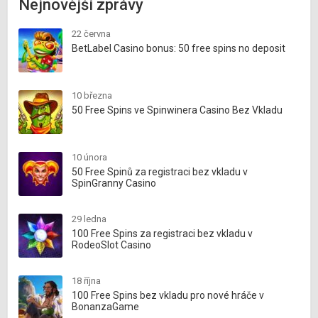
Nejnovější zprávy
22 června
BetLabel Casino bonus: 50 free spins no deposit
10 března
50 Free Spins ve Spinwinera Casino Bez Vkladu
10 února
50 Free Spinů za registraci bez vkladu v
SpinGranny Casino
29 ledna
100 Free Spins za registraci bez vkladu v
RodeoSlot Casino
18 října
100 Free Spins bez vkladu pro nové hráče v
BonanzaGame