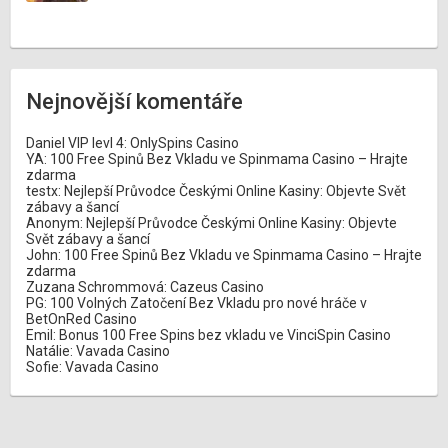
Nejnovější komentáře
Daniel VIP levl 4
:
OnlySpins Casino
YA
:
100 Free Spinů Bez Vkladu ve Spinmama Casino – Hrajte
zdarma
testx
:
Nejlepší Průvodce Českými Online Kasiny: Objevte Svět
zábavy a šancí
Anonym
:
Nejlepší Průvodce Českými Online Kasiny: Objevte
Svět zábavy a šancí
John
:
100 Free Spinů Bez Vkladu ve Spinmama Casino – Hrajte
zdarma
Zuzana Schrommová
:
Cazeus Casino
PG
:
100 Volných Zatočení Bez Vkladu pro nové hráče v
BetOnRed Casino
Emil
:
Bonus 100 Free Spins bez vkladu ve VinciSpin Casino
Natálie
:
Vavada Casino
Sofie
:
Vavada Casino