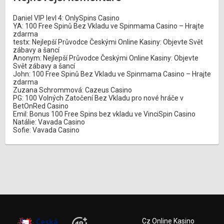
Daniel VIP levl 4
:
OnlySpins Casino
YA
:
100 Free Spinů Bez Vkladu ve Spinmama Casino – Hrajte
zdarma
testx
:
Nejlepší Průvodce Českými Online Kasiny: Objevte Svět
zábavy a šancí
Anonym
:
Nejlepší Průvodce Českými Online Kasiny: Objevte
Svět zábavy a šancí
John
:
100 Free Spinů Bez Vkladu ve Spinmama Casino – Hrajte
zdarma
Zuzana Schrommová
:
Cazeus Casino
PG
:
100 Volných Zatočení Bez Vkladu pro nové hráče v
BetOnRed Casino
Emil
:
Bonus 100 Free Spins bez vkladu ve VinciSpin Casino
Natálie
:
Vavada Casino
Sofie
:
Vavada Casino
Cz Online Kasino