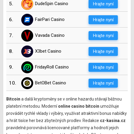
5.
DudeSpin Casino
Hrajte nyní
6.
FairPari Casino
Hrajte nyní
7.
Vavada Casino
Hrajte nyní
8.
X3bet Casino
Hrajte nyní
9.
FridayRoll Casino
Hrajte nyní
10.
BetOBet Casino
Hrajte nyní
Bitcoin
a další kryptoměny se v online hazardu stávají běžnou
platební metodou. Moderní
online casino bitcoin
umožňuje
provádět rychlé vklady i výběry, využívat atraktivní bonus nabídky
a hrát tisíce her bez zbytečných prodlev. Redakce
cz-kasina.cz
pravidelně porovnává licencované platformy a hodnotí jejich