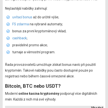
Nejčastější nabídky zahrnují:
uvítací bonus
až do určité výše;
FS zdarma
na vybrané automaty;
bonus za první kryptoměnový vklad;
cashback
;
pravidelné promo akce;
turnaje a věrnostní program.
Řada provozovatelů umožňuje získat bonus navíc při použití
kryptoměn. Takové nabídky jsou často dostupné pouze po
registraci nebo během časově omezené akce.
Bitcoin, BTC nebo USDT?
Moderní
online kasina kryptoměny
podporují více digitálních
měn. Každá z nich má své výhody.