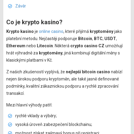
Závěr
Co je krypto kasino?
Krypto kasino
je
online casino
, které přijímá
kryptoměny
jako
platební metodu. Nejčastěji podporuje
Bitcoin
,
BTC
,
USDT
,
Ethereum
nebo
Litecoin
. Některá
crypto casino CZ
umožňují
hrát výhradně za
kryptoměny
, jiná kombinují digitální měny s
klasickými platbami v Kč.
Z našich zkušeností vyplývá, že
nejlepší bitcoin casino
nabízí
nejen širokou podporu kryptoměn, ale také jasně definované
podmínky, kvalitní zákaznickou podporu a rychlé zpracování
transakcí.
Mezi hlavní výhody patří:
rychlé vklady a výběry;
vysoká úroveň zabezpečení blockchainu;
možnost získat zajímavý bonus při registraci;