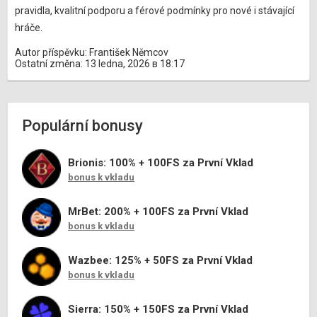
pravidla, kvalitní podporu a férové podmínky pro nové i stávající
hráče.
Autor příspěvku: František Němcov
Ostatní změna: 13 ledna, 2026 в 18:17
Populární bonusy
Brionis: 100% + 100FS za První Vklad
bonus k vkladu
MrBet: 200% + 100FS za První Vklad
bonus k vkladu
Wazbee: 125% + 50FS za První Vklad
bonus k vkladu
Sierra: 150% + 150FS za První Vklad