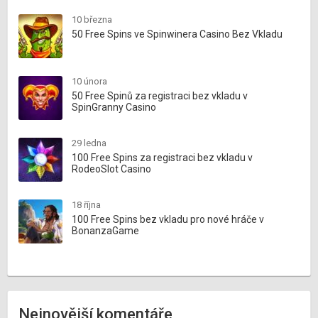
10 března
50 Free Spins ve Spinwinera Casino Bez Vkladu
10 února
50 Free Spinů za registraci bez vkladu v
SpinGranny Casino
29 ledna
100 Free Spins za registraci bez vkladu v
RodeoSlot Casino
18 října
100 Free Spins bez vkladu pro nové hráče v
BonanzaGame
Nejnovější komentáře