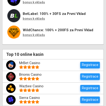
bonus k vkladu
BetLabel: 100% + 30FS za První Vklad
bonus k vkladu
WildChance: 100% + 200FS za První Vklad
bonus k vkladu
Top 10 online kasin
MrBet Casino
Registrace
Brionis Casino
Registrace
Wazbee Casino
Registrace
Sierra Casino
Registrace