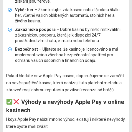
získání jsou férové.
Výběr her
– Zkontrolujte, zda kasino nabízí širokou škálu
her, včetně vašich oblíbených automatů, stolních her a
živého kasina.
Zákaznická podpora
– Dobré kasino by mělo mít kvalitní
zákaznickou podporu, která je k dispozici 24/7
prostřednictvím chatu, e-mailu nebo telefonu.
Bezpečnost
– Ujistěte se, že kasino je licencováno a má
implementována všechna bezpečnostní opatření pro
ochranu vašich osobních a finančních údajů.
Pokud hledáte new Apple Pay casino, doporučujeme se zaměřit
na nově spuštěná kasina, která nabízejí tuto platební metodu a
zároveň mají dobrou reputaci a pozitivní recenze od hráčů.
Výhody a nevýhody Apple Pay v online
kasinech
I když Apple Pay nabízí mnoho výhod, existují i některé nevýhody,
které byste měli zvážit: