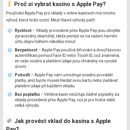
Proč si vybrat kasino s Apple Pay?
Používání Apple Pay pro vklady v online kasinech má mnoho
výhod, které hráči ocení. Mezi hlavní výhody patří:
Rychlost
– Vklady provedené přes Apple Pay jsou obvykle
zpracovány okamžitě, takže peníze se na vašem herním
účtu objeví během několika minut.
Bezpečnost
– Apple Pay používá šifrování a dvoufázovou
autentifikaci pomocí Face ID nebo Touch ID, což znamená,
že vaše osobní a platební údaje jsou chráněny na vysoké
úrovni.
Pohodlí
– Apple Pay vám umožňuje snadno provádět
platby, aniž byste museli hledat svou kartu nebo zadávat
platební údaje při každém vkladu.
Bez poplatků
– Většina kasin neúčtuje žádné poplatky za
vklady provedené přes Apple Pay, což je pro hráče další
velká výhoda.
Jak provést vklad do kasina s Apple
Pay?