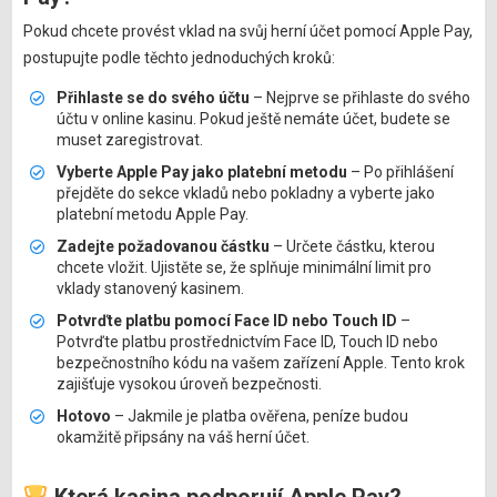
Pokud chcete provést vklad na svůj herní účet pomocí Apple Pay,
postupujte podle těchto jednoduchých kroků:
Přihlaste se do svého účtu
– Nejprve se přihlaste do svého
účtu v online kasinu. Pokud ještě nemáte účet, budete se
muset zaregistrovat.
Vyberte Apple Pay jako platební metodu
– Po přihlášení
přejděte do sekce vkladů nebo pokladny a vyberte jako
platební metodu Apple Pay.
Zadejte požadovanou částku
– Určete částku, kterou
chcete vložit. Ujistěte se, že splňuje minimální limit pro
vklady stanovený kasinem.
Potvrďte platbu pomocí Face ID nebo Touch ID
–
Potvrďte platbu prostřednictvím Face ID, Touch ID nebo
bezpečnostního kódu na vašem zařízení Apple. Tento krok
zajišťuje vysokou úroveň bezpečnosti.
Hotovo
– Jakmile je platba ověřena, peníze budou
okamžitě připsány na váš herní účet.