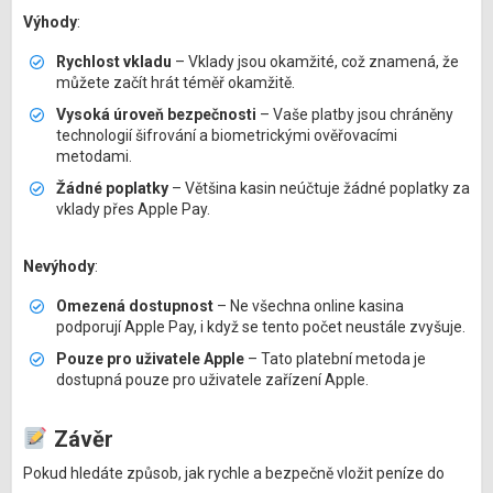
Výhody
:
Rychlost vkladu
– Vklady jsou okamžité, což znamená, že
můžete začít hrát téměř okamžitě.
Vysoká úroveň bezpečnosti
– Vaše platby jsou chráněny
technologií šifrování a biometrickými ověřovacími
metodami.
Žádné poplatky
– Většina kasin neúčtuje žádné poplatky za
vklady přes Apple Pay.
Nevýhody
:
Omezená dostupnost
– Ne všechna online kasina
podporují Apple Pay, i když se tento počet neustále zvyšuje.
Pouze pro uživatele Apple
– Tato platební metoda je
dostupná pouze pro uživatele zařízení Apple.
Závěr
Pokud hledáte způsob, jak rychle a bezpečně vložit peníze do