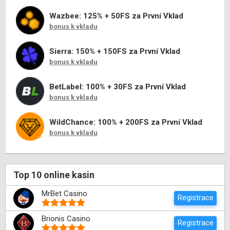
Wazbee: 125% + 50FS za První Vklad
bonus k vkladu
Sierra: 150% + 150FS za První Vklad
bonus k vkladu
BetLabel: 100% + 30FS za První Vklad
bonus k vkladu
WildChance: 100% + 200FS za První Vklad
bonus k vkladu
Top 10 online kasin
MrBet Casino
Registrace
Brionis Casino
Registrace