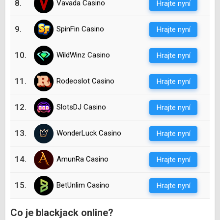
8.
Vavada Casino
Hrajte nyní
9.
SpinFin Casino
Hrajte nyní
10.
WildWinz Casino
Hrajte nyní
11.
Rodeoslot Casino
Hrajte nyní
12.
SlotsDJ Casino
Hrajte nyní
13.
WonderLuck Casino
Hrajte nyní
14.
AmunRa Casino
Hrajte nyní
15.
BetUnlim Casino
Hrajte nyní
Co je blackjack online?