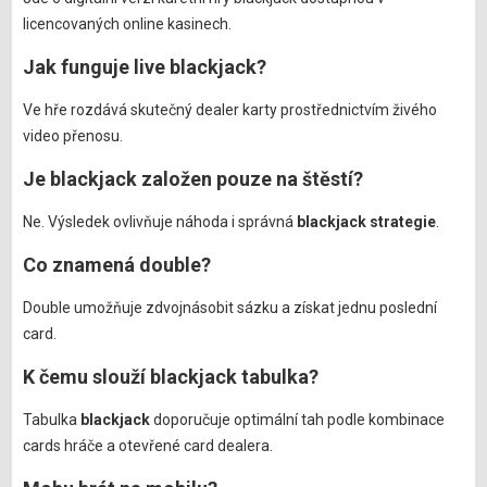
licencovaných online kasinech.
Jak funguje live blackjack?
Ve hře rozdává skutečný dealer karty prostřednictvím živého
video přenosu.
Je blackjack založen pouze na štěstí?
Ne. Výsledek ovlivňuje náhoda i správná
blackjack strategie
.
Co znamená double?
Double umožňuje zdvojnásobit sázku a získat jednu poslední
card.
K čemu slouží blackjack tabulka?
Tabulka
blackjack
doporučuje optimální tah podle kombinace
cards hráče a otevřené card dealera.