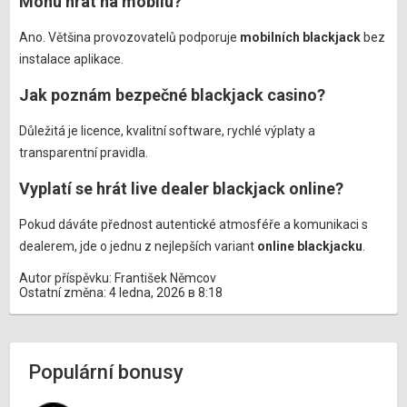
Mohu hrát na mobilu?
Ano. Většina provozovatelů podporuje
mobilních blackjack
bez
instalace aplikace.
Jak poznám bezpečné blackjack casino?
Důležitá je licence, kvalitní software, rychlé výplaty a
transparentní pravidla.
Vyplatí se hrát live dealer blackjack online?
Pokud dáváte přednost autentické atmosféře a komunikaci s
dealerem, jde o jednu z nejlepších variant
online blackjacku
.
Autor příspěvku: František Němcov
Ostatní změna: 4 ledna, 2026 в 8:18
Populární bonusy