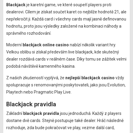
Blackjack
je karetní game, ve které soupeří players proti
dealerovi. Cílem je získat součet karet co nejblíže hodnotě 21, ale
nepřekročit ji. Každá card i všechny cards mají jasně definovanou
hodnotu, proto jsou výsledky založené na kombinaci náhody a
správného rozhodování.
Moderní
blackjack online casino
nabízí několik variant hry.
Velkou oblibu si získal především live blackjack, kde skutečný
dealer rozdává cards v reálném čase. Díky tomu se zážitek velmi
podobá návštěvě kamenného kasina.
Z našich zkušeností vyplývá, že
nejlepší blackjack casino
vždy
spolupracuje s renomovanými poskytovateli, jako jsou Evolution,
Playtech nebo Pragmatic Play Live.
Blackjack pravidla
Základní
blackjack pravidla
jsou jednoduchá. Každý z players
dostane dvě cards. Stejně postupuje také dealer. Hráč následně
rozhoduje, zda bude pokračovat ve play, vezme další card,