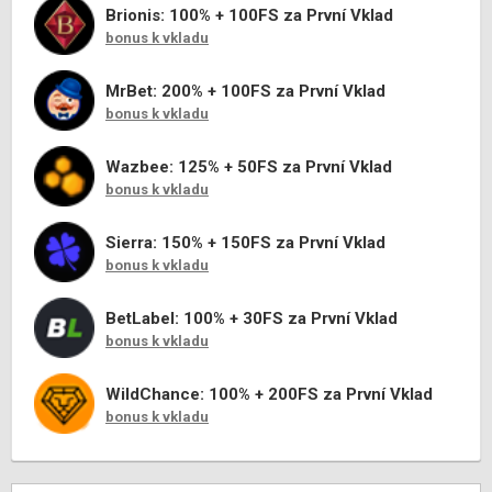
Brionis: 100% + 100FS za První Vklad
bonus k vkladu
MrBet: 200% + 100FS za První Vklad
bonus k vkladu
Wazbee: 125% + 50FS za První Vklad
bonus k vkladu
Sierra: 150% + 150FS za První Vklad
bonus k vkladu
BetLabel: 100% + 30FS za První Vklad
bonus k vkladu
WildChance: 100% + 200FS za První Vklad
bonus k vkladu