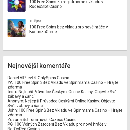
100 Free Spins za registraci bez vkladu v
RodeoSlot Casino
18 října
100 Free Spins bez vkladu pro nové hráče v
BonanzaGame
Nejnovější komentáře
Daniel VIP levl 4
:
OnlySpins Casino
YA
:
100 Free Spinů Bez Vkladu ve Spinmama Casino – Hrajte
zdarma
testx
:
Nejlepší Průvodce Českými Online Kasiny: Objevte Svět
zábavy a šancí
Anonym
:
Nejlepší Průvodce Českými Online Kasiny: Objevte
Svět zábavy a šancí
John
:
100 Free Spinů Bez Vkladu ve Spinmama Casino – Hrajte
zdarma
Zuzana Schrommová
:
Cazeus Casino
PG
:
100 Volných Zatočení Bez Vkladu pro nové hráče v
BetOnRed Casino