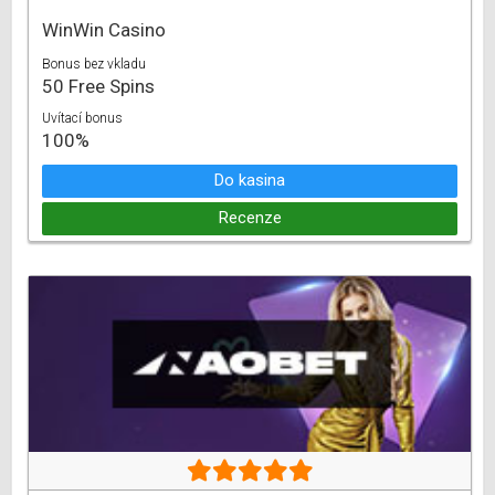
WinWin Casino
Bonus bez vkladu
50 Free Spins
Uvítací bonus
100%
Do kasina
Recenze