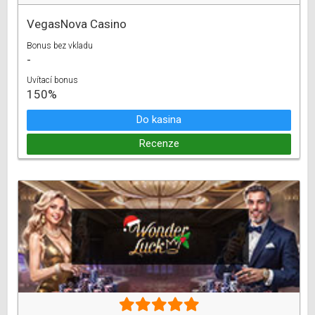
VegasNova Casino
Bonus bez vkladu
-
Uvítací bonus
150%
Do kasina
Recenze