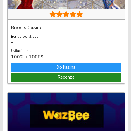
Brionis Casino
Bonus bez vkladu
-
Uvítací bonus
100% + 100FS
Do kasina
Recenze