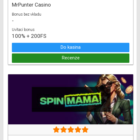
MrPunter Casino
Bonus bez vkladu
-
Uvítací bonus
100% + 200FS
Do kasina
Recenze