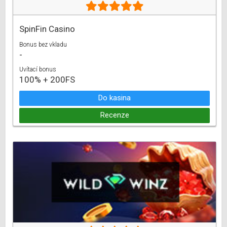
SpinFin Casino
Bonus bez vkladu
-
Uvítací bonus
100% + 200FS
Do kasina
Recenze