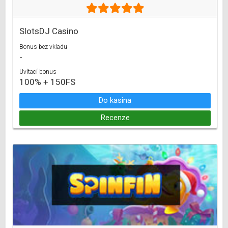
SlotsDJ Casino
Bonus bez vkladu
-
Uvítací bonus
100% + 150FS
Do kasina
Recenze