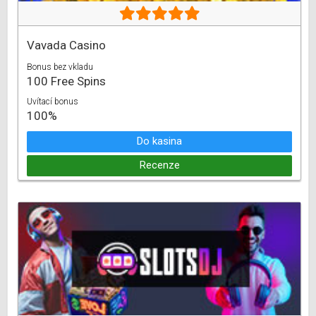
Vavada Casino
Bonus bez vkladu
100 Free Spins
Uvítací bonus
100%
Do kasina
Recenze