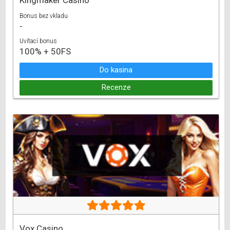
Kingmaker Casino
Bonus bez vkladu
-
Uvítací bonus
100% + 50FS
Do kasina
Recenze
Vox Casino