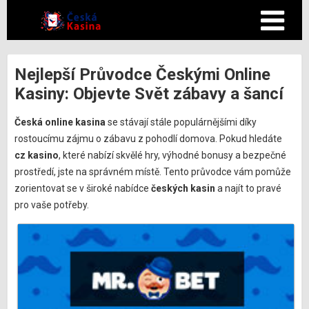
Nejlepší Průvodce Českými Online
Kasiny: Objevte Svět zábavy a šancí
Česká online kasina
se stávají stále populárnějšími díky
rostoucímu zájmu o zábavu z pohodlí domova. Pokud hledáte
cz kasino
, které nabízí skvělé hry, výhodné bonusy a bezpečné
prostředí, jste na správném místě. Tento průvodce vám pomůže
zorientovat se v široké nabídce
českých kasin
a najít to pravé
pro vaše potřeby.