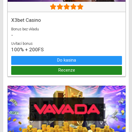
X3bet Casino
Bonus bez vkladu
-
Uvítací bonus
100% + 200FS
Do kasina
Recenze