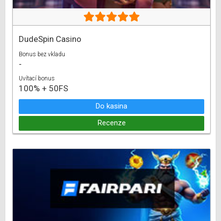
DudeSpin Casino
Bonus bez vkladu
-
Uvítací bonus
100% + 50FS
Do kasina
Recenze