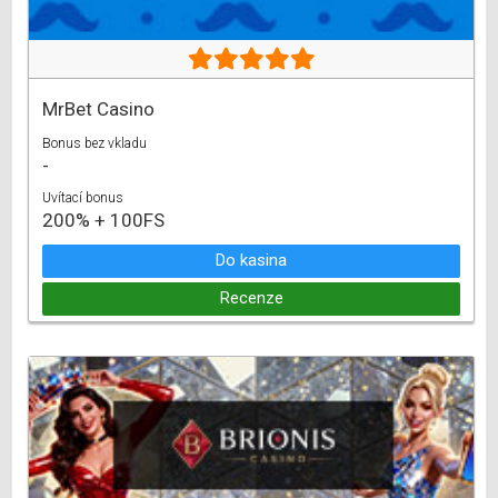
MrBet Casino
Bonus bez vkladu
-
Uvítací bonus
200% + 100FS
Do kasina
Recenze