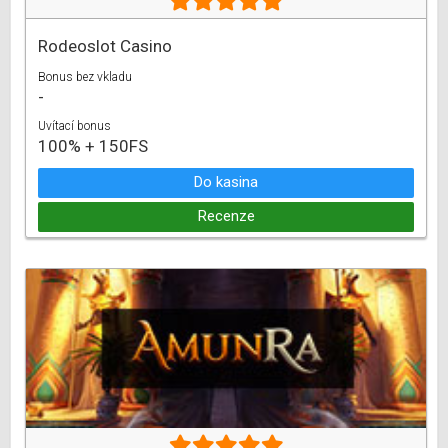
Rodeoslot Casino
Bonus bez vkladu
-
Uvítací bonus
100% + 150FS
Do kasina
Recenze