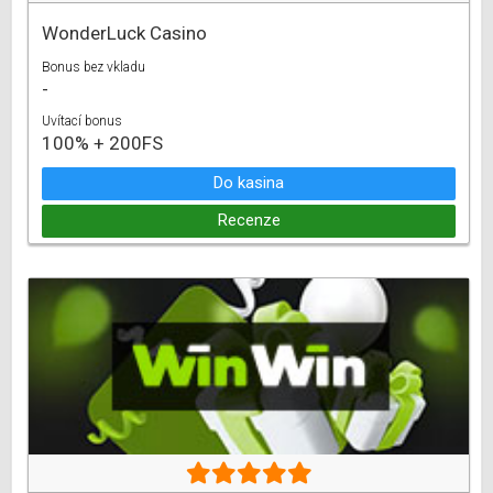
WonderLuck Casino
Bonus bez vkladu
-
Uvítací bonus
100% + 200FS
Do kasina
Recenze