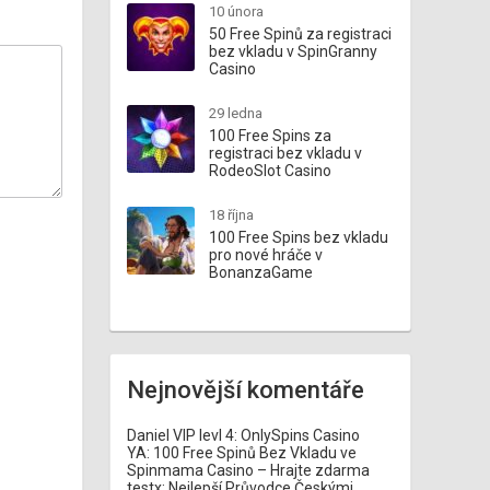
10 února
50 Free Spinů za registraci
bez vkladu v SpinGranny
Casino
29 ledna
100 Free Spins za
registraci bez vkladu v
RodeoSlot Casino
18 října
100 Free Spins bez vkladu
pro nové hráče v
BonanzaGame
Nejnovější komentáře
Daniel VIP levl 4
:
OnlySpins Casino
YA
:
100 Free Spinů Bez Vkladu ve
Spinmama Casino – Hrajte zdarma
testx
:
Nejlepší Průvodce Českými