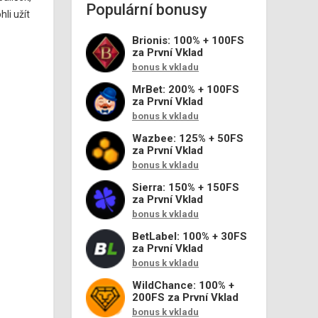
Populární bonusy
hli užít
Brionis: 100% + 100FS
za První Vklad
bonus k vkladu
MrBet: 200% + 100FS
za První Vklad
bonus k vkladu
Wazbee: 125% + 50FS
za První Vklad
bonus k vkladu
Sierra: 150% + 150FS
za První Vklad
bonus k vkladu
BetLabel: 100% + 30FS
za První Vklad
bonus k vkladu
WildChance: 100% +
200FS za První Vklad
bonus k vkladu