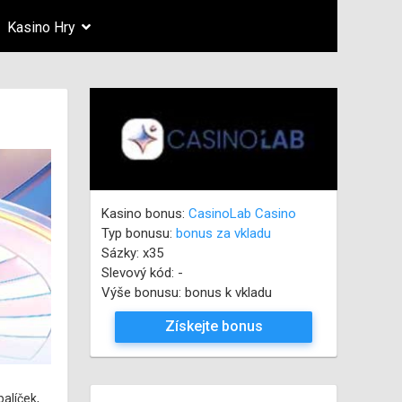
Kasino Hry
Kasino bonus:
CasinoLab Casino
Typ bonusu:
bonus za vkladu
Sázky: x35
Slevový kód: -
Výše bonusu: bonus k vkladu
Získejte bonus
balíček,