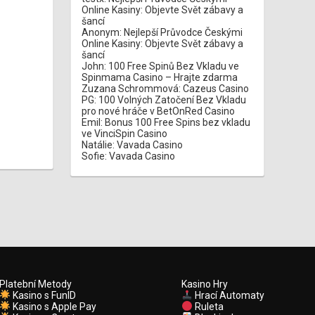
Online Kasiny: Objevte Svět zábavy a
šancí
Anonym
:
Nejlepší Průvodce Českými
Online Kasiny: Objevte Svět zábavy a
šancí
John
:
100 Free Spinů Bez Vkladu ve
Spinmama Casino – Hrajte zdarma
Zuzana Schrommová
:
Cazeus Casino
PG
:
100 Volných Zatočení Bez Vkladu
pro nové hráče v BetOnRed Casino
Emil
:
Bonus 100 Free Spins bez vkladu
ve VinciSpin Casino
Natálie
:
Vavada Casino
Sofie
:
Vavada Casino
Platební Metody
Kasino Hry
Kasino s FunID
Hrací Automaty
Kasino s Apple Pay
Ruleta