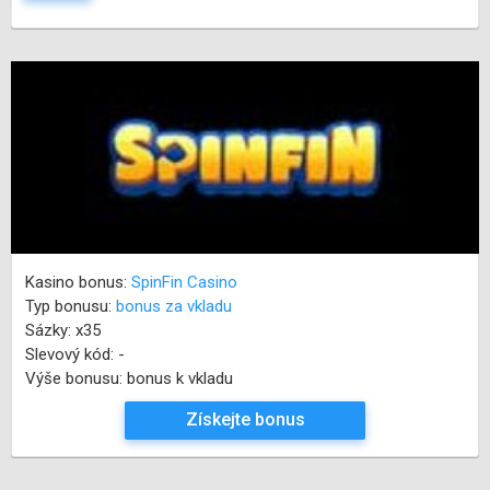
Kasino bonus:
SpinFin Casino
Typ bonusu:
bonus za vkladu
Sázky: x35
Slevový kód: -
Výše bonusu: bonus k vkladu
Získejte bonus