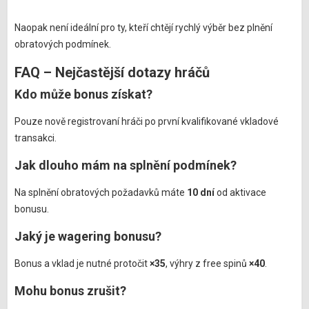
Naopak není ideální pro ty, kteří chtějí rychlý výběr bez plnění
obratových podmínek.
FAQ – Nejčastější dotazy hráčů
Kdo může bonus získat?
Pouze nově registrovaní hráči po první kvalifikované vkladové
transakci.
Jak dlouho mám na splnění podmínek?
Na splnění obratových požadavků máte
10 dní
od aktivace
bonusu.
Jaký je wagering bonusu?
Bonus a vklad je nutné protočit
×35
, výhry z free spinů
×40
.
Mohu bonus zrušit?