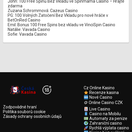
John
:
100 Free Spinů Bez Vkladu ve Spinmama Casino – Hrajte
zdarma
Zuzana Schrommová
:
Cazeus Casino
PG
:
100 Volných Zatočení Bez Vkladu pro nové hráče v
BetOnRed Casino
Emil
:
Bonus 100 Free Spins bez vkladu ve VinciSpin Casino
Natálie
:
Vavada Casino
Sofie
:
Vavada Casino
Cz Online Kasino
Recenze kasina
Nové Casino
🪙 Online Casino CZK
Zodpovědné hraní
Live Casino
Politika souborů cookie
Casino na Mobilu
Zásady ochrany osobních údajů
Automaty za penize
Zahraniční casino
Rychlá výplata casino