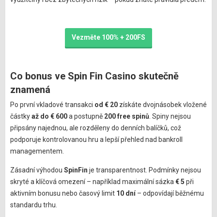
Vezměte
100% + 200FS
Co bonus ve Spin Fin Casino skutečně
znamená
Po první vkladové transakci
od € 20
získáte dvojnásobek vložené
částky
až do € 600
a postupně
200 free spinů
. Spiny nejsou
připsány najednou, ale rozděleny do denních balíčků, což
podporuje kontrolovanou hru a lepší přehled nad bankroll
managementem.
Zásadní výhodou
SpinFin
je transparentnost. Podmínky nejsou
skryté a klíčová omezení – například maximální sázka
€ 5
při
aktivním bonusu nebo časový limit
10 dní
– odpovídají běžnému
standardu trhu.