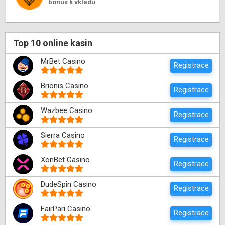
bonus k vkladu
Top 10 online kasin
MrBet Casino
Registrace
Brionis Casino
Registrace
Wazbee Casino
Registrace
Sierra Casino
Registrace
XonBet Casino
Registrace
DudeSpin Casino
Registrace
FairPari Casino
Registrace