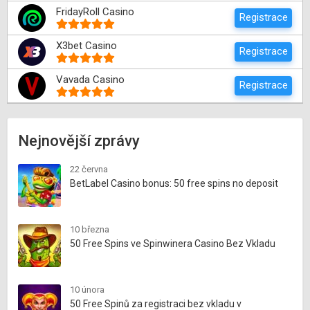
FridayRoll Casino
Registrace
X3bet Casino
Registrace
Vavada Casino
Registrace
Nejnovější zprávy
22 června
BetLabel Casino bonus: 50 free spins no deposit
10 března
50 Free Spins ve Spinwinera Casino Bez Vkladu
10 února
50 Free Spinů za registraci bez vkladu v