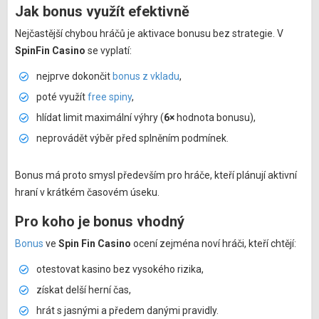
Jak bonus využít efektivně
Nejčastější chybou hráčů je aktivace bonusu bez strategie. V
SpinFin Casino
se vyplatí:
nejprve dokončit
bonus z vkladu
,
poté využít
free spiny
,
hlídat limit maximální výhry (
6×
hodnota bonusu),
neprovádět výběr před splněním podmínek.
Bonus má proto smysl především pro hráče, kteří plánují aktivní
hraní v krátkém časovém úseku.
Pro koho je bonus vhodný
Bonus
ve
Spin Fin Casino
ocení zejména noví hráči, kteří chtějí:
otestovat kasino bez vysokého rizika,
získat delší herní čas,
hrát s jasnými a předem danými pravidly.