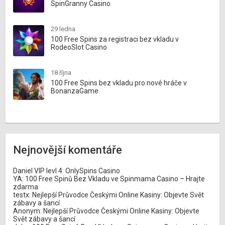
SpinGranny Casino
29 ledna
100 Free Spins za registraci bez vkladu v
RodeoSlot Casino
18 října
100 Free Spins bez vkladu pro nové hráče v
BonanzaGame
Nejnovější komentáře
Daniel VIP levl 4
:
OnlySpins Casino
YA
:
100 Free Spinů Bez Vkladu ve Spinmama Casino – Hrajte
zdarma
testx
:
Nejlepší Průvodce Českými Online Kasiny: Objevte Svět
zábavy a šancí
Anonym
:
Nejlepší Průvodce Českými Online Kasiny: Objevte
Svět zábavy a šancí