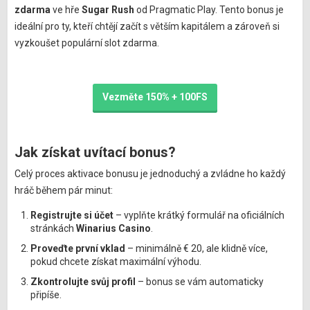
zdarma
ve hře
Sugar Rush
od Pragmatic Play. Tento bonus je
ideální pro ty, kteří chtějí začít s větším kapitálem a zároveň si
vyzkoušet populární slot zdarma.
Vezměte
150% + 100FS
Jak získat uvítací bonus?
Celý proces aktivace bonusu je jednoduchý a zvládne ho každý
hráč během pár minut:
Registrujte si účet
– vyplňte krátký formulář na oficiálních
stránkách
Winarius Casino
.
Proveďte první vklad
– minimálně € 20, ale klidně více,
pokud chcete získat maximální výhodu.
Zkontrolujte svůj profil
– bonus se vám automaticky
připíše.