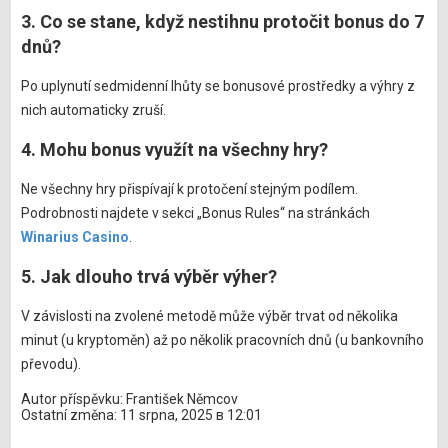
3. Co se stane, když nestihnu protočit bonus do 7
dnů?
Po uplynutí sedmidenní lhůty se bonusové prostředky a výhry z
nich automaticky zruší.
4. Mohu bonus využít na všechny hry?
Ne všechny hry přispívají k protočení stejným podílem.
Podrobnosti najdete v sekci „Bonus Rules“ na stránkách
Winarius Casino
.
5. Jak dlouho trvá výběr výher?
V závislosti na zvolené metodě může výběr trvat od několika
minut (u kryptoměn) až po několik pracovních dnů (u bankovního
převodu).
Autor příspěvku: František Němcov
Ostatní změna: 11 srpna, 2025 в 12:01