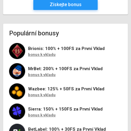
Získejte bonus
Populární bonusy
Brionis: 100% + 100FS za První Vklad
bonus k vkladu
MrBet: 200% + 100FS za První Vklad
bonus k vkladu
Wazbee: 125% + 50FS za První Vklad
bonus k vkladu
Sierra: 150% + 150FS za První Vklad
bonus k vkladu
BetLabel: 100% + 30FS za První Vklad