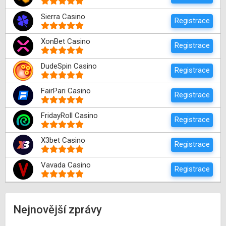
Sierra Casino
Registrace
XonBet Casino
Registrace
DudeSpin Casino
Registrace
FairPari Casino
Registrace
FridayRoll Casino
Registrace
X3bet Casino
Registrace
Vavada Casino
Registrace
Nejnovější zprávy