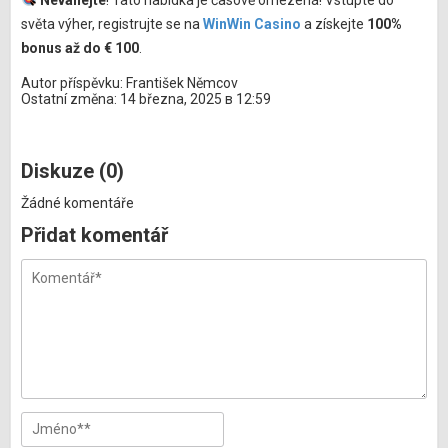
světa výher, registrujte se na
WinWin Casino
a získejte
100%
bonus až do € 100
.
Autor příspěvku: František Němcov
Ostatní změna: 14 března, 2025 в 12:59
Diskuze (0)
Žádné komentáře
Přidat komentář