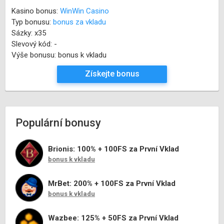
Kasino bonus:
WinWin Casino
Typ bonusu:
bonus za vkladu
Sázky: x35
Slevový kód: -
Výše bonusu: bonus k vkladu
Získejte bonus
Populární bonusy
Brionis: 100% + 100FS za První Vklad
bonus k vkladu
MrBet: 200% + 100FS za První Vklad
bonus k vkladu
Wazbee: 125% + 50FS za První Vklad