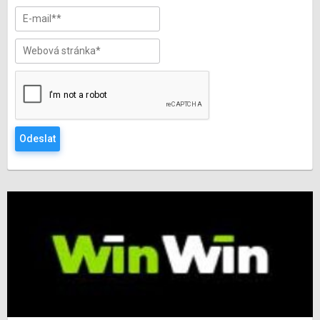
Odeslat