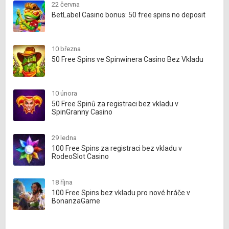
22 června
BetLabel Casino bonus: 50 free spins no deposit
10 března
50 Free Spins ve Spinwinera Casino Bez Vkladu
10 února
50 Free Spinů za registraci bez vkladu v
SpinGranny Casino
29 ledna
100 Free Spins za registraci bez vkladu v
RodeoSlot Casino
18 října
100 Free Spins bez vkladu pro nové hráče v
BonanzaGame