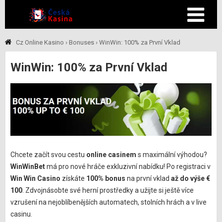
Cz Online Kasino
›
Bonuses
›
WinWin: 100% za První Vklad
WinWin: 100% za První Vklad
Chcete začít svou cestu
online casinem
s maximální výhodou?
WinWinBet
má pro nové hráče exkluzivní nabídku! Po registraci v
Win Win Casino
získáte
100% bonus
na první vklad
až do výše €
100
. Zdvojnásobte své herní prostředky a užijte si ještě více
vzrušení na nejoblíbenějších automatech, stolních hrách a v live
casinu.