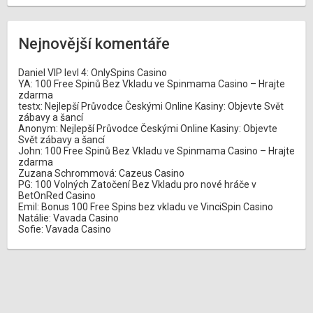
Nejnovější komentáře
Daniel VIP levl 4
:
OnlySpins Casino
YA
:
100 Free Spinů Bez Vkladu ve Spinmama Casino – Hrajte
zdarma
testx
:
Nejlepší Průvodce Českými Online Kasiny: Objevte Svět
zábavy a šancí
Anonym
:
Nejlepší Průvodce Českými Online Kasiny: Objevte
Svět zábavy a šancí
John
:
100 Free Spinů Bez Vkladu ve Spinmama Casino – Hrajte
zdarma
Zuzana Schrommová
:
Cazeus Casino
PG
:
100 Volných Zatočení Bez Vkladu pro nové hráče v
BetOnRed Casino
Emil
:
Bonus 100 Free Spins bez vkladu ve VinciSpin Casino
Natálie
:
Vavada Casino
Sofie
:
Vavada Casino