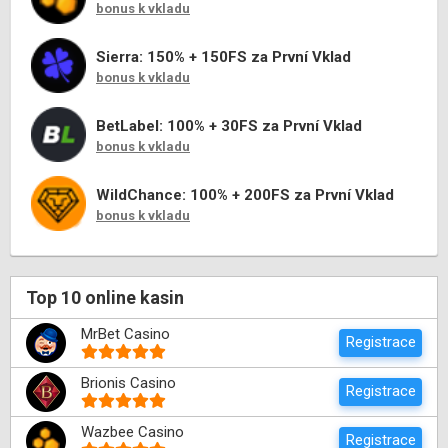
bonus k vkladu
Sierra: 150% + 150FS za První Vklad
bonus k vkladu
BetLabel: 100% + 30FS za První Vklad
bonus k vkladu
WildChance: 100% + 200FS za První Vklad
bonus k vkladu
Top 10 online kasin
MrBet Casino
Registrace
Brionis Casino
Registrace
Wazbee Casino
Registrace