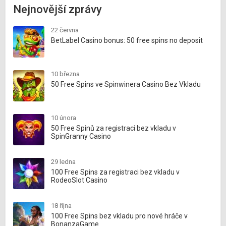
Nejnovější zprávy
22 června
BetLabel Casino bonus: 50 free spins no deposit
10 března
50 Free Spins ve Spinwinera Casino Bez Vkladu
10 února
50 Free Spinů za registraci bez vkladu v
SpinGranny Casino
29 ledna
100 Free Spins za registraci bez vkladu v
RodeoSlot Casino
18 října
100 Free Spins bez vkladu pro nové hráče v
BonanzaGame