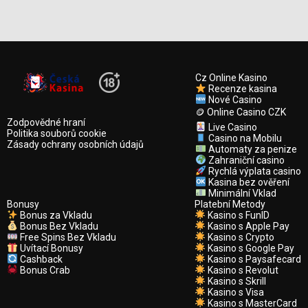
Cz Online Kasino
Recenze kasina
Nové Casino
🪙 Online Casino CZK
Zodpovědné hraní
Live Casino
Politika souborů cookie
Casino na Mobilu
Zásady ochrany osobních údajů
Automaty za penize
Zahraniční casino
Rychlá výplata casino
Kasina bez ověření
Minimální Vklad
Bonusy
Platební Metody
Bonus za Vkladu
Kasino s FunID
Bonus Bez Vkladu
Kasino s Apple Pay
Free Spins Bez Vkladu
Kasino s Crypto
Uvítací Bonusy
Kasino s Google Pay
Cashback
Kasino s Paysafecard
Bonus Crab
Kasino s Revolut
Kasino s Skrill
Kasino s Visa
Kasino s MasterCard