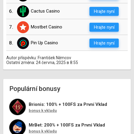
6.
Cactus Casino
Hrajte nyní
7.
Mostbet Casino
Hrajte nyní
8.
Pin Up Casino
Hrajte nyní
Autor příspěvku: František Němcov
Ostatní změna: 24 června, 2025 в 8:55
Populární bonusy
Brionis: 100% + 100FS za První Vklad
bonus k vkladu
MrBet: 200% + 100FS za První Vklad
bonus k vkladu