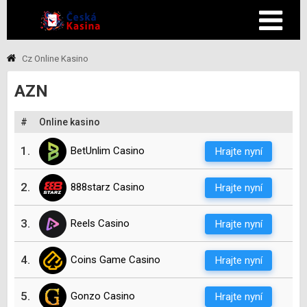
Cz Online Kasino
AZN
#
Online kasino
1.
BetUnlim Casino
Hrajte nyní
2.
888starz Casino
Hrajte nyní
3.
Reels Casino
Hrajte nyní
4.
Coins Game Casino
Hrajte nyní
5.
Gonzo Casino
Hrajte nyní