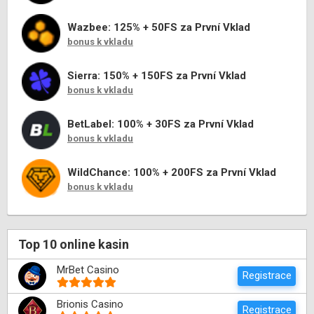
Wazbee: 125% + 50FS za První Vklad
bonus k vkladu
Sierra: 150% + 150FS za První Vklad
bonus k vkladu
BetLabel: 100% + 30FS za První Vklad
bonus k vkladu
WildChance: 100% + 200FS za První Vklad
bonus k vkladu
Top 10 online kasin
MrBet Casino
Registrace
Brionis Casino
Registrace