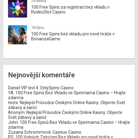
29 ledna
100 Free Spins za registraci bez vkladu v
RodeoSlot Casino
18 října
100 Free Spins bez vkladu pro nové hráče v
BonanzaGame
Nejnovější komentáře
Daniel VIP levl 4
:
OnlySpins Casino
YA
:
100 Free Spinů Bez Vkladu ve Spinmama Casino – Hrajte
zdarma
testx
:
Nejlepší Průvodce Českými Online Kasiny: Objevte Svět
zábavy a šancí
Anonym
:
Nejlepší Průvodce Českými Online Kasiny: Objevte
Svět zábavy a šancí
John
:
100 Free Spinů Bez Vkladu ve Spinmama Casino – Hrajte
zdarma
Zuzana Schrommová
:
Cazeus Casino
PG
:
100 Volných Zatočení Bez Vkladu pro nové hráče v