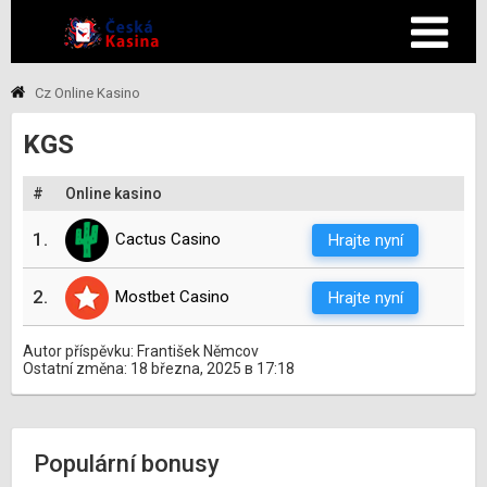
Cz Online Kasino
KGS
#
Online kasino
1.
Cactus Casino
Hrajte nyní
2.
Mostbet Casino
Hrajte nyní
Autor příspěvku: František Němcov
Ostatní změna: 18 března, 2025 в 17:18
Populární bonusy