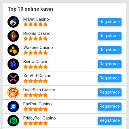
Top 10 online kasin
MrBet Casino
Registrace
Brionis Casino
Registrace
Wazbee Casino
Registrace
Sierra Casino
Registrace
XonBet Casino
Registrace
DudeSpin Casino
Registrace
FairPari Casino
Registrace
FridayRoll Casino
Registrace