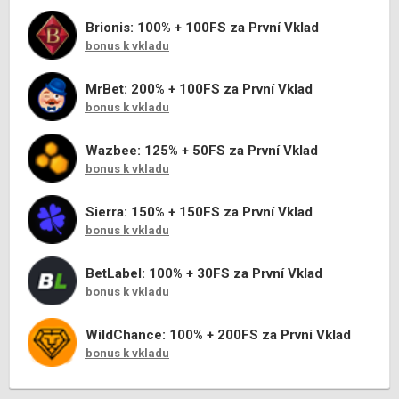
Brionis: 100% + 100FS za První Vklad
bonus k vkladu
MrBet: 200% + 100FS za První Vklad
bonus k vkladu
Wazbee: 125% + 50FS za První Vklad
bonus k vkladu
Sierra: 150% + 150FS za První Vklad
bonus k vkladu
BetLabel: 100% + 30FS za První Vklad
bonus k vkladu
WildChance: 100% + 200FS za První Vklad
bonus k vkladu