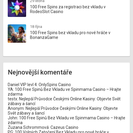
29 ledna
100 Free Spins za registraci bez vkladu v
RodeoSlot Casino
18 října
100 Free Spins bez vkladu pro nové hráče v
BonanzaGame
Nejnovější komentáře
Daniel VIP levl 4
:
OnlySpins Casino
YA
:
100 Free Spinů Bez Vkladu ve Spinmama Casino – Hrajte
zdarma
testx
:
Nejlepší Průvodce Českými Online Kasiny: Objevte Svět
zábavy a šancí
Anonym
:
Nejlepší Průvodce Českými Online Kasiny: Objevte
Svět zábavy a šancí
John
:
100 Free Spinů Bez Vkladu ve Spinmama Casino – Hrajte
zdarma
Zuzana Schrommová
:
Cazeus Casino
PG
:
100 Volných Zatočení Bez Vkladu pro nové hráče v