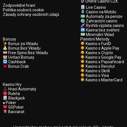
🪙 Online Casino CZK
Zodpovědné hraní
Live Casino
Politika souborů cookie
Casino na Mobilu
Zásady ochrany osobních údajů
Automaty za penize
Zahraniční casino
Rychlá výplata casino
Kasina bez ověření
Minimální Vklad
Bonusy
Platební Metody
Bonus za Vkladu
Kasino s FunID
Bonus Bez Vkladu
Kasino s Apple Pay
Free Spins Bez Vkladu
Kasino s Crypto
Uvítací Bonusy
Kasino s Google Pay
Cashback
Kasino s Paysafecard
Bonus Crab
Kasino s Revolut
Kasino s Skrill
Kasino s Visa
Kasino s MasterCard
Kasino Hry
Hrací Automaty
Ruleta
Blackjack
♠️ Poker
GGPoker
Baccarat