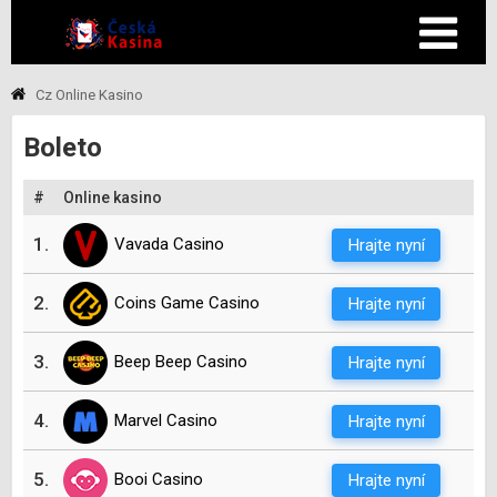
Cz Online Kasino
Boleto
#
Online kasino
1.
Vavada Casino
Hrajte nyní
2.
Coins Game Casino
Hrajte nyní
3.
Beep Beep Casino
Hrajte nyní
4.
Marvel Casino
Hrajte nyní
5.
Booi Casino
Hrajte nyní