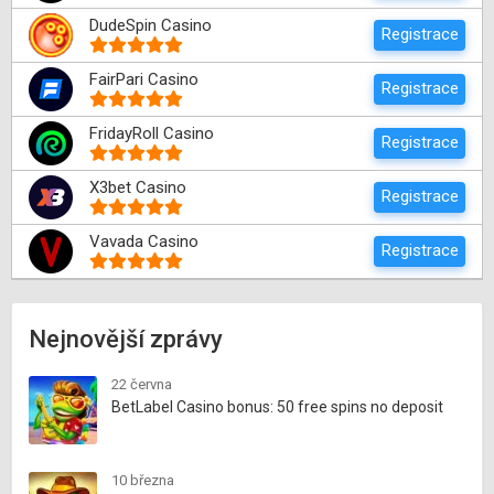
DudeSpin Casino
Registrace
FairPari Casino
Registrace
FridayRoll Casino
Registrace
X3bet Casino
Registrace
Vavada Casino
Registrace
Nejnovější zprávy
22 června
BetLabel Casino bonus: 50 free spins no deposit
10 března