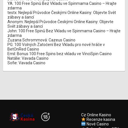
YA
:
100 Free Spinů Bez Vkladu ve Spinmama Casino – Hrajte
zdarma
testx
:
Nejlepší Průvodce Českými Online Kasiny: Objevte Svět
zábavy a šancí
Anonym
:
Nejlepší Průvodce Českými Online Kasiny: Objevte
Svět zábavy a šancí
John
:
100 Free Spinů Bez Vkladu ve Spinmama Casino – Hrajte
zdarma
Zuzana Schrommová
:
Cazeus Casino
PG
:
100 Volných Zatočení Bez Vkladu pro nové hráče v
BetOnRed Casino
Emil
:
Bonus 100 Free Spins bez vkladu ve VinciSpin Casino
Natálie
:
Vavada Casino
Sofie
:
Vavada Casino
Cz Online Kasino
Recenze kasina
Nové Casino