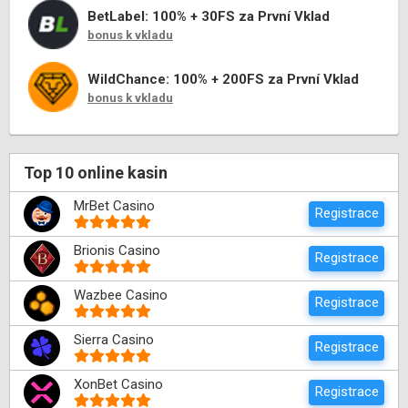
BetLabel: 100% + 30FS za První Vklad
bonus k vkladu
WildChance: 100% + 200FS za První Vklad
bonus k vkladu
Top 10 online kasin
MrBet Casino
Registrace
Brionis Casino
Registrace
Wazbee Casino
Registrace
Sierra Casino
Registrace
XonBet Casino
Registrace