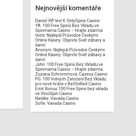
Nejnovější komentáře
Daniel VIP levl 4
:
OnlySpins Casino
YA
:
100 Free Spinů Bez Vkladu ve
Spinmama Casino – Hrajte zdarma
testx
:
Nejlepší Průvodce Českými
Online Kasiny: Objevte Svět zábavy a
šancí
Anonym
:
Nejlepší Průvodce Českými
Online Kasiny: Objevte Svět zábavy a
šancí
John
:
100 Free Spinů Bez Vkladu ve
Spinmama Casino – Hrajte zdarma
Zuzana Schrommová
:
Cazeus Casino
PG
:
100 Volných Zatočení Bez Vkladu
pro nové hráče v BetOnRed Casino
Emil
:
Bonus 100 Free Spins bez vkladu
ve VinciSpin Casino
Natálie
:
Vavada Casino
Sofie
:
Vavada Casino