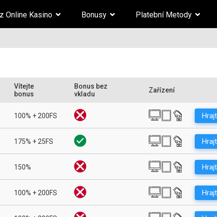
z Online Kasino
Bonusy
Platební Metody
Vítejte
Bonus bez
Zařízení
bonus
vkladu
Hrajt
100% + 200FS
Hrajt
175% + 25FS
Hrajt
150%
Hrajt
100% + 200FS