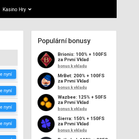
Kasino Hry
Populární bonusy
Brionis: 100% + 100FS
za První Vklad
bonus k vkladu
e nyní
MrBet: 200% + 100FS
za První Vklad
bonus k vkladu
e nyní
Wazbee: 125% + 50FS
za První Vklad
e nyní
bonus k vkladu
Sierra: 150% + 150FS
e nyní
za První Vklad
bonus k vkladu