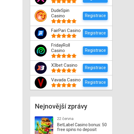
DudeSpin
Registrace
Casino
FairPari Casino
Registrace
FridayRoll
Registrace
Casino
X3bet Casino
Registrace
Vavada Casino
Registrace
Nejnovější zprávy
22 června
BetLabel Casino bonus: 50
free spins no deposit