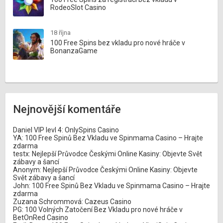
RodeoSlot Casino
18 října
100 Free Spins bez vkladu pro nové hráče v
BonanzaGame
Nejnovější komentáře
Daniel VIP levl 4
:
OnlySpins Casino
YA
:
100 Free Spinů Bez Vkladu ve Spinmama Casino – Hrajte
zdarma
testx
:
Nejlepší Průvodce Českými Online Kasiny: Objevte Svět
zábavy a šancí
Anonym
:
Nejlepší Průvodce Českými Online Kasiny: Objevte
Svět zábavy a šancí
John
:
100 Free Spinů Bez Vkladu ve Spinmama Casino – Hrajte
zdarma
Zuzana Schrommová
:
Cazeus Casino
PG
:
100 Volných Zatočení Bez Vkladu pro nové hráče v
BetOnRed Casino