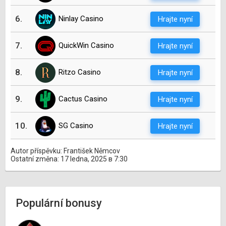
6.
Ninlay Casino
Hrajte nyní
7.
QuickWin Casino
Hrajte nyní
8.
Ritzo Casino
Hrajte nyní
9.
Cactus Casino
Hrajte nyní
10.
SG Casino
Hrajte nyní
Autor příspěvku: František Němcov
Ostatní změna: 17 ledna, 2025 в 7:30
Populární bonusy