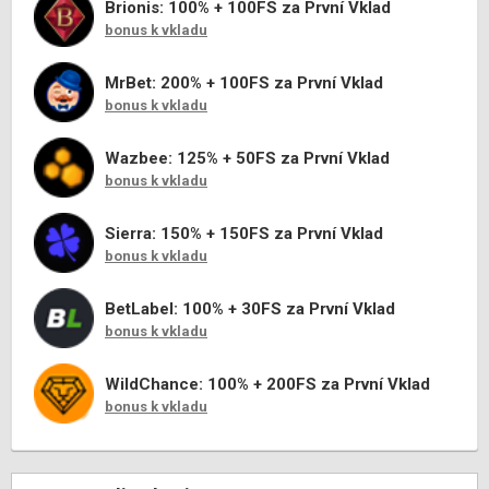
Brionis: 100% + 100FS za První Vklad
bonus k vkladu
MrBet: 200% + 100FS za První Vklad
bonus k vkladu
Wazbee: 125% + 50FS za První Vklad
bonus k vkladu
Sierra: 150% + 150FS za První Vklad
bonus k vkladu
BetLabel: 100% + 30FS za První Vklad
bonus k vkladu
WildChance: 100% + 200FS za První Vklad
bonus k vkladu