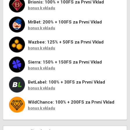
Brionis: 100% + 100FS za První Vklad
bonus k vkladu
MrBet: 200% + 100FS za První Vklad
bonus k vkladu
Wazbee: 125% + 50FS za První Vklad
bonus k vkladu
Sierra: 150% + 150FS za První Vklad
bonus k vkladu
BetLabel: 100% + 30FS za První Vklad
bonus k vkladu
WildChance: 100% + 200FS za První Vklad
bonus k vkladu