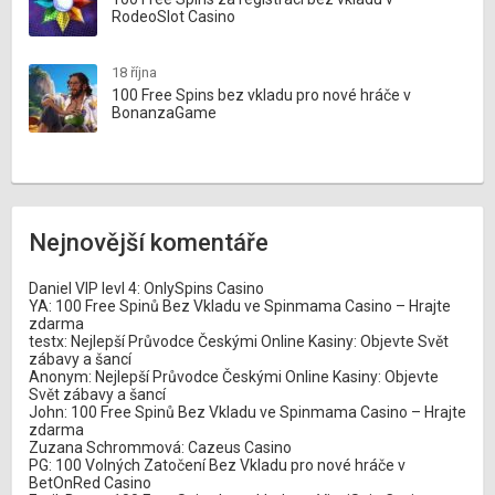
RodeoSlot Casino
18 října
100 Free Spins bez vkladu pro nové hráče v
BonanzaGame
Nejnovější komentáře
Daniel VIP levl 4
:
OnlySpins Casino
YA
:
100 Free Spinů Bez Vkladu ve Spinmama Casino – Hrajte
zdarma
testx
:
Nejlepší Průvodce Českými Online Kasiny: Objevte Svět
zábavy a šancí
Anonym
:
Nejlepší Průvodce Českými Online Kasiny: Objevte
Svět zábavy a šancí
John
:
100 Free Spinů Bez Vkladu ve Spinmama Casino – Hrajte
zdarma
Zuzana Schrommová
:
Cazeus Casino
PG
:
100 Volných Zatočení Bez Vkladu pro nové hráče v
BetOnRed Casino