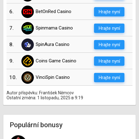
6.
BetOnRed Casino
Hrajte nyní
7.
Spinmama Casino
Hrajte nyní
8.
SpinAura Casino
Hrajte nyní
9.
Coins Game Casino
Hrajte nyní
10.
VinciSpin Casino
Hrajte nyní
Autor příspěvku: František Němcov
Ostatní změna: 1 listopadu, 2025 в 9:19
Populární bonusy