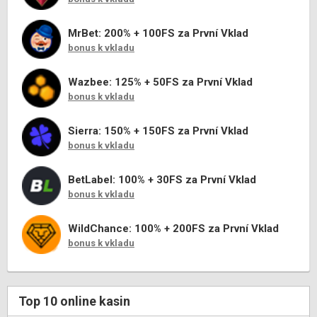
MrBet: 200% + 100FS za První Vklad
bonus k vkladu
Wazbee: 125% + 50FS za První Vklad
bonus k vkladu
Sierra: 150% + 150FS za První Vklad
bonus k vkladu
BetLabel: 100% + 30FS za První Vklad
bonus k vkladu
WildChance: 100% + 200FS za První Vklad
bonus k vkladu
Top 10 online kasin