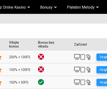
z Online Kasino
Bonusy
Platební Metody
Vítejte
Bonus bez
Zařízení
bonus
vkladu
Hraj
200% + 100FS
Hraj
100% + 100FS
Hraj
100% + 50FS