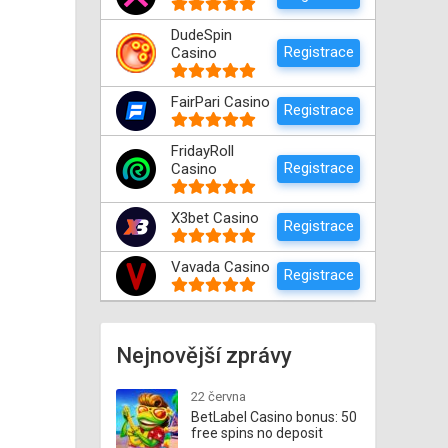
DudeSpin
Registrace
Casino
FairPari Casino
Registrace
FridayRoll
Registrace
Casino
X3bet Casino
Registrace
Vavada Casino
Registrace
Nejnovější zprávy
22 června
BetLabel Casino bonus: 50
free spins no deposit