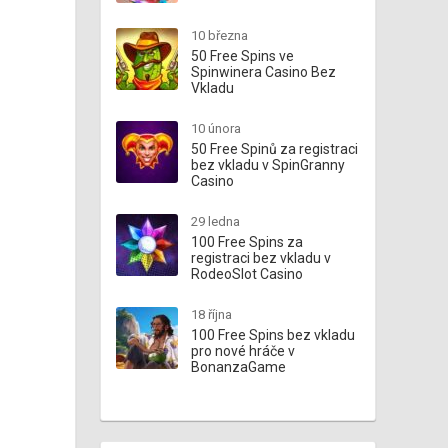
10 března
50 Free Spins ve
Spinwinera Casino Bez
Vkladu
10 února
50 Free Spinů za registraci
bez vkladu v SpinGranny
Casino
29 ledna
100 Free Spins za
registraci bez vkladu v
RodeoSlot Casino
18 října
100 Free Spins bez vkladu
pro nové hráče v
BonanzaGame