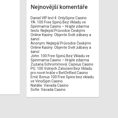
Nejnovější komentáře
Daniel VIP levl 4
:
OnlySpins Casino
YA
:
100 Free Spinů Bez Vkladu ve
Spinmama Casino – Hrajte zdarma
testx
:
Nejlepší Průvodce Českými
Online Kasiny: Objevte Svět zábavy a
šancí
Anonym
:
Nejlepší Průvodce Českými
Online Kasiny: Objevte Svět zábavy a
šancí
John
:
100 Free Spinů Bez Vkladu ve
Spinmama Casino – Hrajte zdarma
Zuzana Schrommová
:
Cazeus Casino
PG
:
100 Volných Zatočení Bez Vkladu
pro nové hráče v BetOnRed Casino
Emil
:
Bonus 100 Free Spins bez vkladu
ve VinciSpin Casino
Natálie
:
Vavada Casino
Sofie
:
Vavada Casino