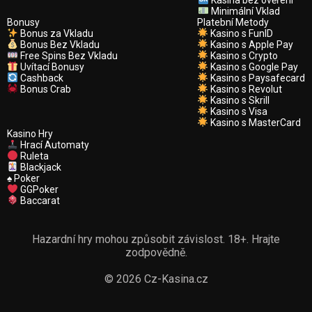
Kasina bez ověření
Minimální Vklad
Bonusy
Platební Metody
Bonus za Vkladu
Kasino s FunID
Bonus Bez Vkladu
Kasino s Apple Pay
Free Spins Bez Vkladu
Kasino s Crypto
Uvítací Bonusy
Kasino s Google Pay
Cashback
Kasino s Paysafecard
Bonus Crab
Kasino s Revolut
Kasino s Skrill
Kasino s Visa
Kasino s MasterCard
Kasino Hry
Hrací Automaty
Ruleta
Blackjack
♠️ Poker
GGPoker
Baccarat
Hazardní hry mohou způsobit závislost. 18+. Hrajte
zodpovědně.
© 2026 Cz-Kasina.cz