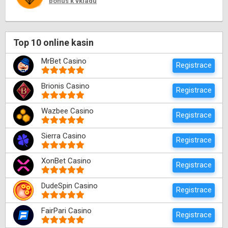
bonus k vkladu
Top 10 online kasin
MrBet Casino
Registrace
Brionis Casino
Registrace
Wazbee Casino
Registrace
Sierra Casino
Registrace
XonBet Casino
Registrace
DudeSpin Casino
Registrace
FairPari Casino
Registrace