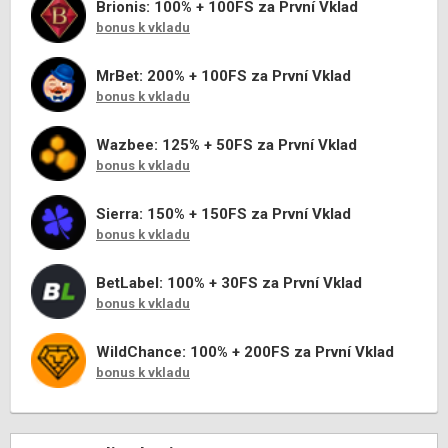
Brionis: 100% + 100FS za První Vklad
bonus k vkladu
MrBet: 200% + 100FS za První Vklad
bonus k vkladu
Wazbee: 125% + 50FS za První Vklad
bonus k vkladu
Sierra: 150% + 150FS za První Vklad
bonus k vkladu
BetLabel: 100% + 30FS za První Vklad
bonus k vkladu
WildChance: 100% + 200FS za První Vklad
bonus k vkladu