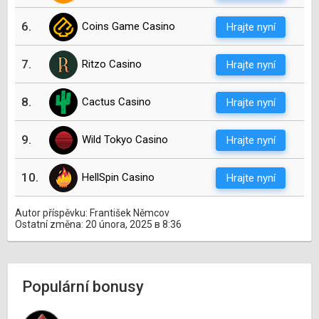
6.
Coins Game Casino
Hrajte nyní
7.
Ritzo Casino
Hrajte nyní
8.
Cactus Casino
Hrajte nyní
9.
Wild Tokyo Casino
Hrajte nyní
10.
HellSpin Casino
Hrajte nyní
Autor příspěvku: František Němcov
Ostatní změna: 20 února, 2025 в 8:36
Populární bonusy