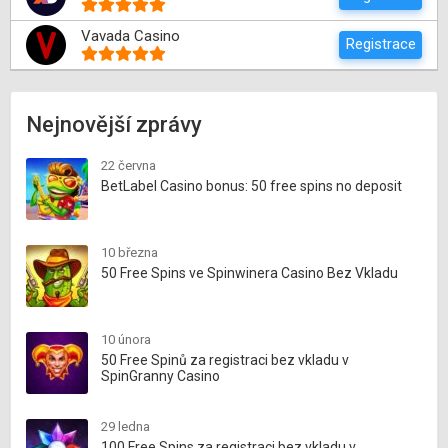
Vavada Casino
Registrace
Nejnovější zprávy
22 června
BetLabel Casino bonus: 50 free spins no deposit
10 března
50 Free Spins ve Spinwinera Casino Bez Vkladu
10 února
50 Free Spinů za registraci bez vkladu v
SpinGranny Casino
29 ledna
100 Free Spins za registraci bez vkladu v