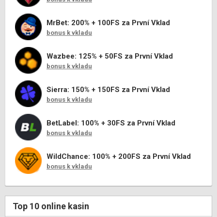
MrBet: 200% + 100FS za První Vklad
bonus k vkladu
Wazbee: 125% + 50FS za První Vklad
bonus k vkladu
Sierra: 150% + 150FS za První Vklad
bonus k vkladu
BetLabel: 100% + 30FS za První Vklad
bonus k vkladu
WildChance: 100% + 200FS za První Vklad
bonus k vkladu
Top 10 online kasin