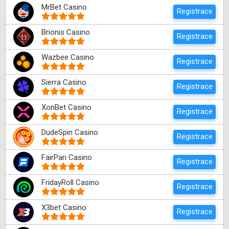
MrBet Casino
Registrace
Brionis Casino
Registrace
Wazbee Casino
Registrace
Sierra Casino
Registrace
XonBet Casino
Registrace
DudeSpin Casino
Registrace
FairPari Casino
Registrace
FridayRoll Casino
Registrace
X3bet Casino
Registrace