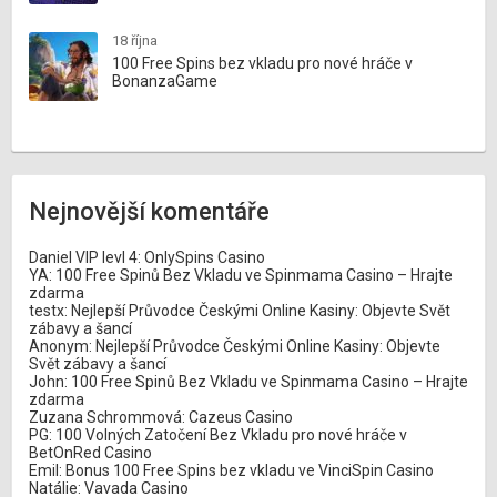
18 října
100 Free Spins bez vkladu pro nové hráče v
BonanzaGame
Nejnovější komentáře
Daniel VIP levl 4
:
OnlySpins Casino
YA
:
100 Free Spinů Bez Vkladu ve Spinmama Casino – Hrajte
zdarma
testx
:
Nejlepší Průvodce Českými Online Kasiny: Objevte Svět
zábavy a šancí
Anonym
:
Nejlepší Průvodce Českými Online Kasiny: Objevte
Svět zábavy a šancí
John
:
100 Free Spinů Bez Vkladu ve Spinmama Casino – Hrajte
zdarma
Zuzana Schrommová
:
Cazeus Casino
PG
:
100 Volných Zatočení Bez Vkladu pro nové hráče v
BetOnRed Casino
Emil
:
Bonus 100 Free Spins bez vkladu ve VinciSpin Casino
Natálie
:
Vavada Casino