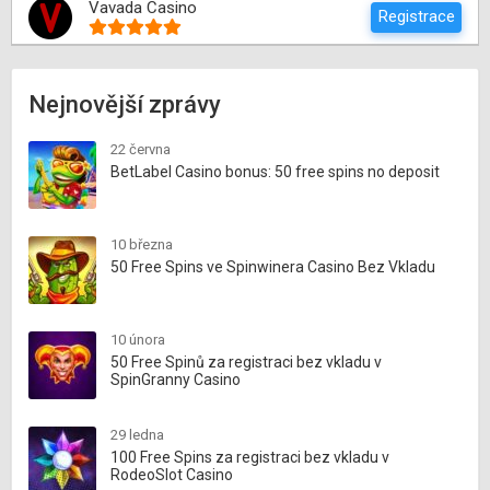
Vavada Casino
Registrace
Nejnovější zprávy
22 června
BetLabel Casino bonus: 50 free spins no deposit
10 března
50 Free Spins ve Spinwinera Casino Bez Vkladu
10 února
50 Free Spinů za registraci bez vkladu v
SpinGranny Casino
29 ledna
100 Free Spins za registraci bez vkladu v
RodeoSlot Casino