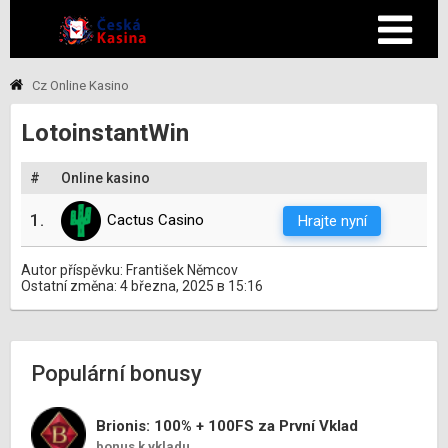
Cz Online Kasino
LotoinstantWin
#
Online kasino
1.
Cactus Casino
Hrajte nyní
Autor příspěvku: František Němcov
Ostatní změna: 4 března, 2025 в 15:16
Populární bonusy
Brionis: 100% + 100FS za První Vklad
bonus k vkladu