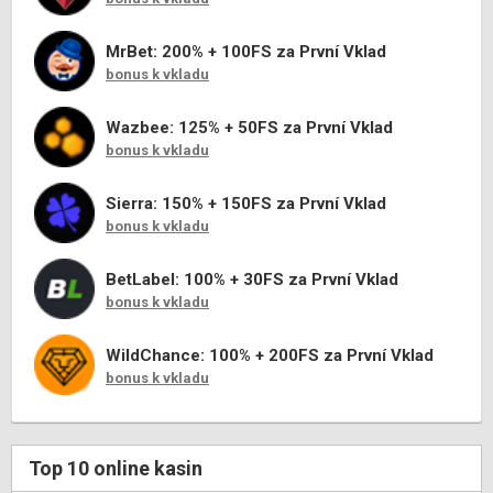
MrBet: 200% + 100FS za První Vklad
bonus k vkladu
Wazbee: 125% + 50FS za První Vklad
bonus k vkladu
Sierra: 150% + 150FS za První Vklad
bonus k vkladu
BetLabel: 100% + 30FS za První Vklad
bonus k vkladu
WildChance: 100% + 200FS za První Vklad
bonus k vkladu
Top 10 online kasin