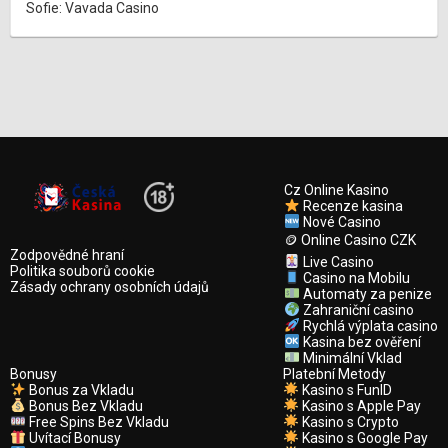
Sofie
:
Vavada Casino
Cz Online Kasino
Recenze kasina
Nové Casino
🪙 Online Casino CZK
Zodpovědné hraní
Live Casino
Politika souborů cookie
Casino na Mobilu
Zásady ochrany osobních údajů
Automaty za penize
Zahraniční casino
Rychlá výplata casino
Kasina bez ověření
Minimální Vklad
Bonusy
Platební Metody
Bonus za Vkladu
Kasino s FunID
Bonus Bez Vkladu
Kasino s Apple Pay
Free Spins Bez Vkladu
Kasino s Crypto
Uvítací Bonusy
Kasino s Google Pay