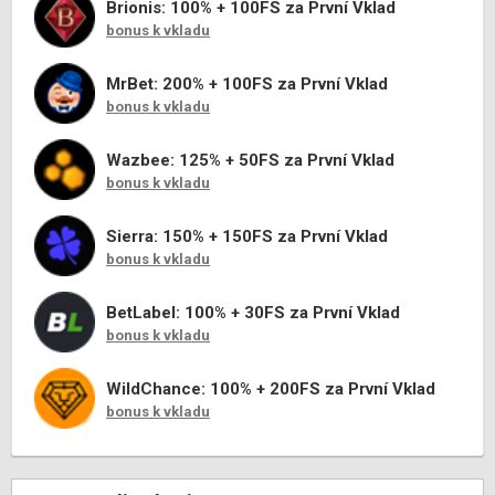
Brionis: 100% + 100FS za První Vklad
bonus k vkladu
MrBet: 200% + 100FS za První Vklad
bonus k vkladu
Wazbee: 125% + 50FS za První Vklad
bonus k vkladu
Sierra: 150% + 150FS za První Vklad
bonus k vkladu
BetLabel: 100% + 30FS za První Vklad
bonus k vkladu
WildChance: 100% + 200FS za První Vklad
bonus k vkladu