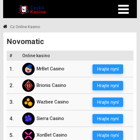
Cz Online Kasino
Novomatic
#
Online kasino
1.
MrBet Casino
Hrajte nyní
2.
Brionis Casino
Hrajte nyní
3.
Wazbee Casino
Hrajte nyní
4.
Sierra Casino
Hrajte nyní
5.
XonBet Casino
Hrajte nyní