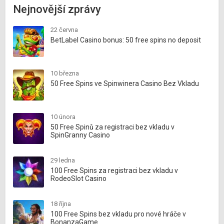
Nejnovější zprávy
22 června
BetLabel Casino bonus: 50 free spins no deposit
10 března
50 Free Spins ve Spinwinera Casino Bez Vkladu
10 února
50 Free Spinů za registraci bez vkladu v
SpinGranny Casino
29 ledna
100 Free Spins za registraci bez vkladu v
RodeoSlot Casino
18 října
100 Free Spins bez vkladu pro nové hráče v
BonanzaGame