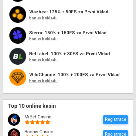
Wazbee: 125% + 50FS za První Vklad
bonus k vkladu
Sierra: 150% + 150FS za První Vklad
bonus k vkladu
BetLabel: 100% + 30FS za První Vklad
bonus k vkladu
WildChance: 100% + 200FS za První Vklad
bonus k vkladu
Top 10 online kasin
MrBet Casino
Registrace
Brionis Casino
Registrace