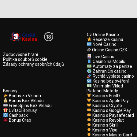
Cz Online Kasino
Recenze kasina
Nové Casino
🪙 Online Casino CZK
Zodpovědné hraní
Live Casino
Politika souborů cookie
Casino na Mobilu
Zásady ochrany osobních údajů
Automaty za penize
Zahraniční casino
Rychlá výplata casino
Kasina bez ověření
Minimální Vklad
Bonusy
Platební Metody
Bonus za Vkladu
Kasino s FunID
Bonus Bez Vkladu
Kasino s Apple Pay
Free Spins Bez Vkladu
Kasino s Crypto
Uvítací Bonusy
Kasino s Google Pay
Cashback
Kasino s Paysafecard
Bonus Crab
Kasino s Revolut
Kasino s Skrill
Kasino s Visa
Kasino s MasterCard