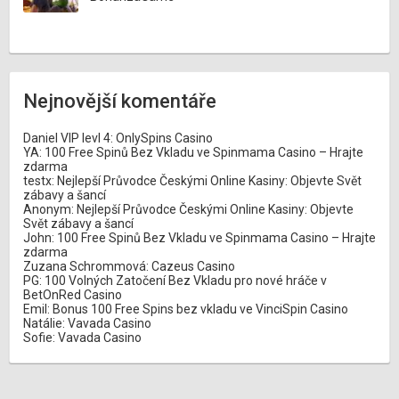
Nejnovější komentáře
Daniel VIP levl 4
:
OnlySpins Casino
YA
:
100 Free Spinů Bez Vkladu ve Spinmama Casino – Hrajte
zdarma
testx
:
Nejlepší Průvodce Českými Online Kasiny: Objevte Svět
zábavy a šancí
Anonym
:
Nejlepší Průvodce Českými Online Kasiny: Objevte
Svět zábavy a šancí
John
:
100 Free Spinů Bez Vkladu ve Spinmama Casino – Hrajte
zdarma
Zuzana Schrommová
:
Cazeus Casino
PG
:
100 Volných Zatočení Bez Vkladu pro nové hráče v
BetOnRed Casino
Emil
:
Bonus 100 Free Spins bez vkladu ve VinciSpin Casino
Natálie
:
Vavada Casino
Sofie
:
Vavada Casino