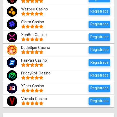
Wazbee Casino
Registrace
Sierra Casino
Registrace
XonBet Casino
Registrace
DudeSpin Casino
Registrace
FairPari Casino
Registrace
FridayRoll Casino
Registrace
X3bet Casino
Registrace
Vavada Casino
Registrace