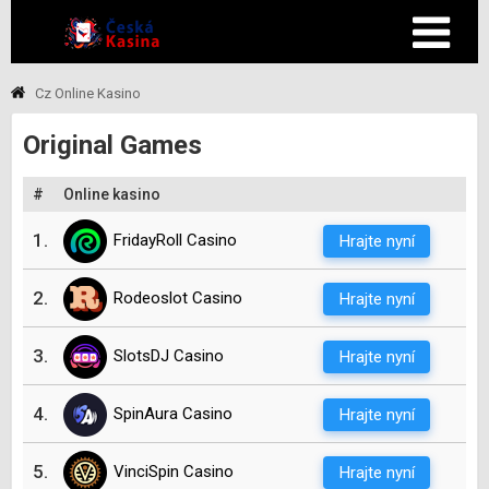
Cz Online Kasino
Original Games
#
Online kasino
1.
FridayRoll Casino
Hrajte nyní
2.
Rodeoslot Casino
Hrajte nyní
3.
SlotsDJ Casino
Hrajte nyní
4.
SpinAura Casino
Hrajte nyní
5.
VinciSpin Casino
Hrajte nyní