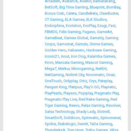
Arcadem
,
AvatarUX
,
Aviator
,
Barbarabang
,
BetSoft
,
Big Time Gaming
,
Blueprint
,
BomBay
,
Bonus Crab
,
Caleta
,
CandleBets
,
ClawBuster
,
CT Gaming
,
ELA Games
,
ELK Studios
,
Endorphina
,
Evolution
,
EvoPlay
,
Ezugi
,
Fazi
,
FBMDS
,
Felix Gaming
,
Fugaso
,
GameArt
,
GameBeat
,
Games Global
,
GameVy
,
Gaming
Corps
,
Gamomat
,
Gamzix
,
Givme Games
,
Golden Hero
,
Habanero
,
Hacksaw Gaming
,
Iconic21
,
Inout
,
Iron Dog
,
Kalamba Games
,
Kiron
,
Mancala Gaming
,
Mascot Gaming
,
Mega7
,
Merkur
,
Microgaming
,
NetEnt
,
NetGaming
,
Nolimit City
,
Novomatic
,
Onair
,
OneTouch
,
Onlyplay
,
Ortiz
,
Oryx
,
Pateplay
,
Penguin King
,
Platipus
,
Play'n GO
,
Playnetic
,
PlayPearls
,
Playson
,
Popiplay
,
Pragmatic Play
,
Pragmatic Play Live
,
Red Rake Gaming
,
Red
Tiger Gaming
,
Reevo
,
Relax Gaming
,
Revolver
,
Salsa Technology
,
Shady Lady
,
Slotmill
,
SmartSoft
,
Solidicon
,
Spinmatic
,
Spinomenal
,
Spribe
,
Stakelogic
,
Swintt
,
TaDa Gaming
,
Thunderkick
,
Tom Horn
,
Turbo Games
,
Vibra