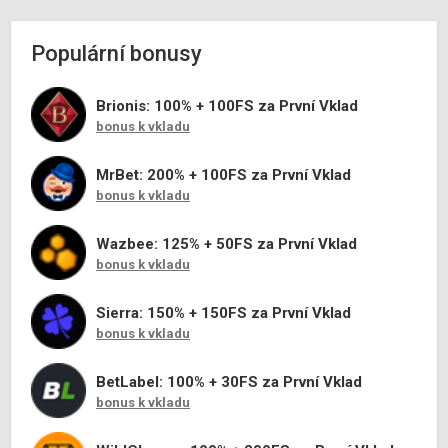
Populární bonusy
Brionis: 100% + 100FS za První Vklad
bonus k vkladu
MrBet: 200% + 100FS za První Vklad
bonus k vkladu
Wazbee: 125% + 50FS za První Vklad
bonus k vkladu
Sierra: 150% + 150FS za První Vklad
bonus k vkladu
BetLabel: 100% + 30FS za První Vklad
bonus k vkladu