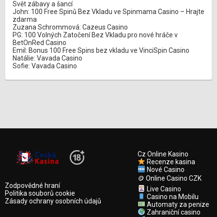
Svět zábavy a šancí
John
:
100 Free Spinů Bez Vkladu ve Spinmama Casino – Hrajte
zdarma
Zuzana Schrommová
:
Cazeus Casino
PG
:
100 Volných Zatočení Bez Vkladu pro nové hráče v
BetOnRed Casino
Emil
:
Bonus 100 Free Spins bez vkladu ve VinciSpin Casino
Natálie
:
Vavada Casino
Sofie
:
Vavada Casino
Cz Online Kasino
Recenze kasina
Nové Casino
🪙 Online Casino CZK
Zodpovědné hraní
Live Casino
Politika souborů cookie
Casino na Mobilu
Zásady ochrany osobních údajů
Automaty za penize
Zahraniční casino