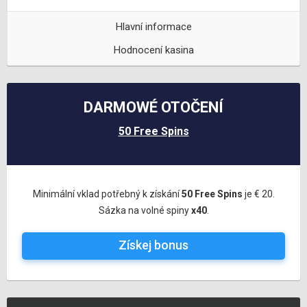
Hlavní informace
Hodnocení kasina
DARMOWÉ OTOČENÍ
50 Free Spins
Minimální vklad potřebný k získání
50 Free Spins
je € 20.
Sázka na volné spiny
x40
.
Získej bonus