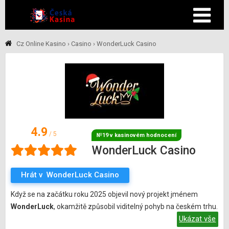
Cz Online Kasino
›
Casino
›
WonderLuck Casino
4.9
/ 5
№19 v kasinovém hodnocení
WonderLuck Casino
Hrát v WonderLuck Casino
Když se na začátku roku 2025 objevil nový projekt jménem
WonderLuck
, okamžitě způsobil viditelný pohyb na českém trhu.
Ukázat vše