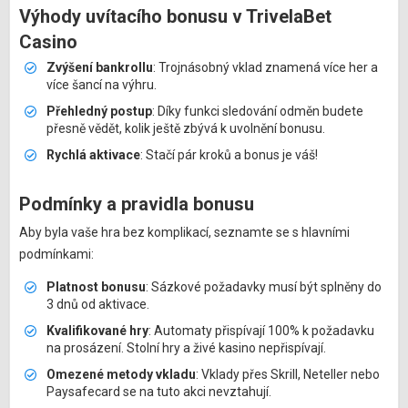
Výhody uvítacího bonusu v TrivelaBet
Casino
Zvýšení bankrollu
: Trojnásobný vklad znamená více her a
více šancí na výhru.
Přehledný postup
: Díky funkci sledování odměn budete
přesně vědět, kolik ještě zbývá k uvolnění bonusu.
Rychlá aktivace
: Stačí pár kroků a bonus je váš!
Podmínky a pravidla bonusu
Aby byla vaše hra bez komplikací, seznamte se s hlavními
podmínkami:
Platnost bonusu
: Sázkové požadavky musí být splněny do
3 dnů od aktivace.
Kvalifikované hry
: Automaty přispívají 100% k požadavku
na prosázení. Stolní hry a živé kasino nepřispívají.
Omezené metody vkladu
: Vklady přes Skrill, Neteller nebo
Paysafecard se na tuto akci nevztahují.