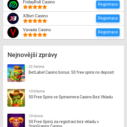
FridayRoll Casino
Registrace
X3bet Casino
Registrace
Vavada Casino
Registrace
Nejnovější zprávy
22 června
BetLabel Casino bonus: 50 free spins no deposit
10 března
50 Free Spins ve Spinwinera Casino Bez Vkladu
10 února
50 Free Spinů za registraci bez vkladu v
SpinGranny Casino