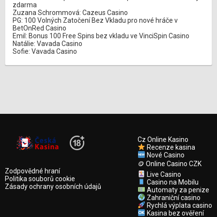
zdarma
Zuzana Schrommová
:
Cazeus Casino
PG
:
100 Volných Zatočení Bez Vkladu pro nové hráče v
BetOnRed Casino
Emil
:
Bonus 100 Free Spins bez vkladu ve VinciSpin Casino
Natálie
:
Vavada Casino
Sofie
:
Vavada Casino
Cz Online Kasino
Recenze kasina
Nové Casino
🪙 Online Casino CZK
Zodpovědné hraní
Live Casino
Politika souborů cookie
Casino na Mobilu
Zásady ochrany osobních údajů
Automaty za penize
Zahraniční casino
Rychlá výplata casino
Kasina bez ověření