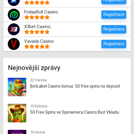
FridayRoll Casino
Registrace
X3bet Casino
Registrace
Vavada Casino
Registrace
Nejnovější zprávy
22 června
BetLabel Casino bonus: 50 free spins no deposit
10 března
50 Free Spins ve Spinwinera Casino Bez Vkladu
10 února