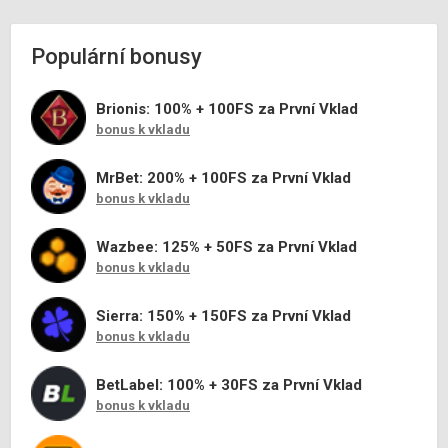
Populární bonusy
Brionis: 100% + 100FS za První Vklad
bonus k vkladu
MrBet: 200% + 100FS za První Vklad
bonus k vkladu
Wazbee: 125% + 50FS za První Vklad
bonus k vkladu
Sierra: 150% + 150FS za První Vklad
bonus k vkladu
BetLabel: 100% + 30FS za První Vklad
bonus k vkladu