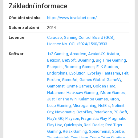
Základní informace
Oficiální stránka
https://www.trivelabet.com/
Datum založení
2024
Licence
Curacao
,
Gaming Control Board (GCB)
,
Licence No. OGL/2024/1560/0833
Softwar
1x2 Gaming
,
Arcadem
,
AvatarUX
,
Aviator
,
Betixon
,
BetSoft
,
BGaming
,
Big Time Gaming
,
Blueprint
,
Booming Games
,
ELK Studios
,
Endorphina
,
Evolution
,
EvoPlay
,
Fantasma
,
Felt
,
Foxium
,
GameArt
,
Games Global
,
GameVy
,
Gamomat
,
Givme Games
,
Golden Hero
,
Habanero
,
Hacksaw Gaming
,
iMoon Games
,
Just For The Win
,
Kalamba Games
,
Kiron
,
Leap Gaming
,
Microgaming
,
NetEnt
,
Nolimit
City
,
Novomatic
,
OctoPlay
,
PeterSons
,
PG Soft
,
Play'n GO
,
Playson
,
Pragmatic Play
,
Pragmatic
Play Live
,
Quickspin
,
Real Dealer
,
Red Tiger
Gaming
,
Relax Gaming
,
Spinomenal
,
Spribe
,
Thunderkick
,
Tom Horn
,
Triple Edge Studios
,