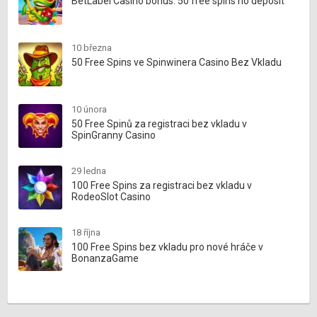
BetLabel Casino bonus: 50 free spins no deposit
10 března
50 Free Spins ve Spinwinera Casino Bez Vkladu
10 února
50 Free Spinů za registraci bez vkladu v
SpinGranny Casino
29 ledna
100 Free Spins za registraci bez vkladu v
RodeoSlot Casino
18 října
100 Free Spins bez vkladu pro nové hráče v
BonanzaGame