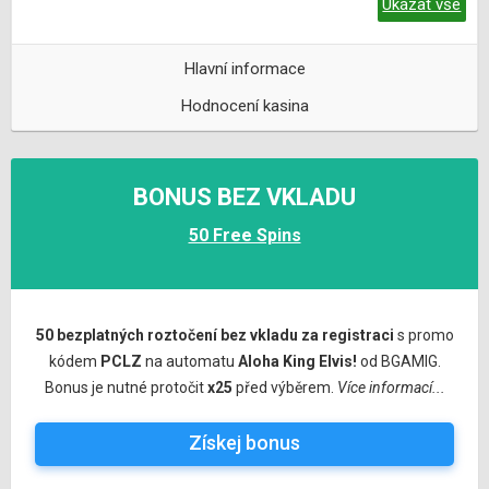
Ukázat vše
Hlavní informace
Hodnocení kasina
BONUS BEZ VKLADU
50 Free Spins
50 bezplatných roztočení bez vkladu za registraci
s promo
kódem
PCLZ
na automatu
Aloha King Elvis!
od BGAMIG.
Bonus je nutné protočit
x25
před výběrem.
Více informací...
Získej bonus