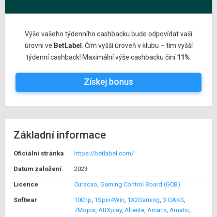
Výše vašeho týdenního cashbacku bude odpovídat vaší
úrovni ve
BetLabel
. Čím vyšší úroveň v klubu – tím vyšší
týdenní cashback! Maximální výše cashbacku činí
11%
.
Získej bonus
Základní informace
Oficiální stránka
https://betlabel.com/
Datum založení
2023
Licence
Curacao
,
Gaming Control Board (GCB)
Softwar
100hp
,
1Spin4Win
,
1X2Gaming
,
3 OAKS
,
7Mojos
,
ABXplay
,
Altente
,
Amarix
,
Amatic
,