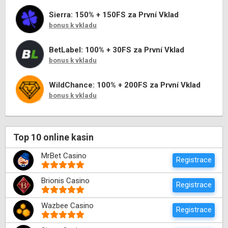
Sierra: 150% + 150FS za První Vklad
bonus k vkladu
BetLabel: 100% + 30FS za První Vklad
bonus k vkladu
WildChance: 100% + 200FS za První Vklad
bonus k vkladu
Top 10 online kasin
MrBet Casino
Registrace
Brionis Casino
Registrace
Wazbee Casino
Registrace