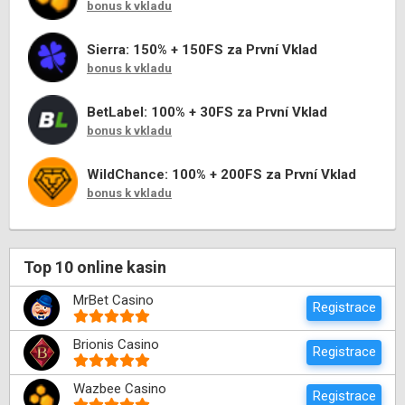
bonus k vkladu
Sierra: 150% + 150FS za První Vklad
bonus k vkladu
BetLabel: 100% + 30FS za První Vklad
bonus k vkladu
WildChance: 100% + 200FS za První Vklad
bonus k vkladu
Top 10 online kasin
MrBet Casino
Registrace
Brionis Casino
Registrace
Wazbee Casino
Registrace