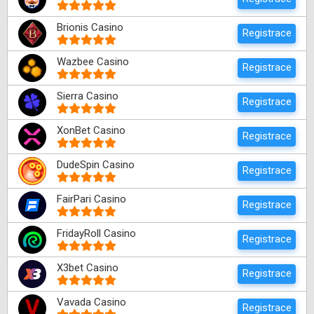
Brionis Casino
Registrace
Wazbee Casino
Registrace
Sierra Casino
Registrace
XonBet Casino
Registrace
DudeSpin Casino
Registrace
FairPari Casino
Registrace
FridayRoll Casino
Registrace
X3bet Casino
Registrace
Vavada Casino
Registrace