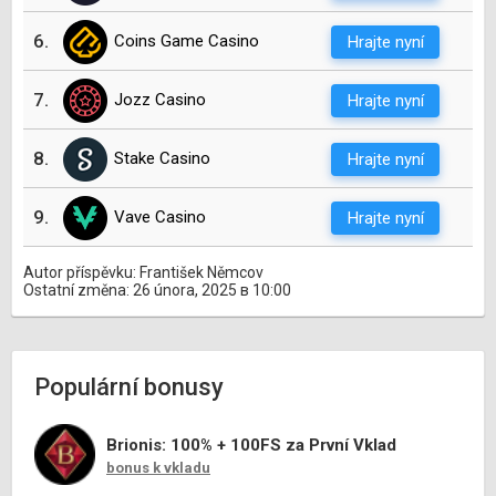
6.
Coins Game Casino
Hrajte nyní
7.
Jozz Casino
Hrajte nyní
8.
Stake Casino
Hrajte nyní
9.
Vave Casino
Hrajte nyní
Autor příspěvku: František Němcov
Ostatní změna: 26 února, 2025 в 10:00
Populární bonusy
Brionis: 100% + 100FS za První Vklad
bonus k vkladu