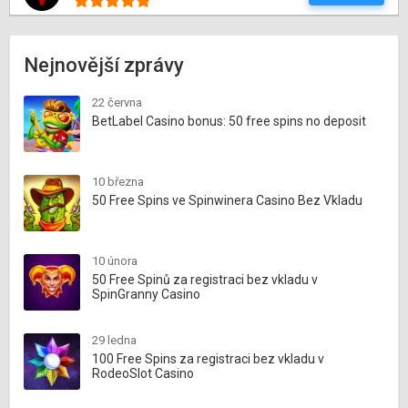
Nejnovější zprávy
22 června
BetLabel Casino bonus: 50 free spins no deposit
10 března
50 Free Spins ve Spinwinera Casino Bez Vkladu
10 února
50 Free Spinů za registraci bez vkladu v
SpinGranny Casino
29 ledna
100 Free Spins za registraci bez vkladu v
RodeoSlot Casino