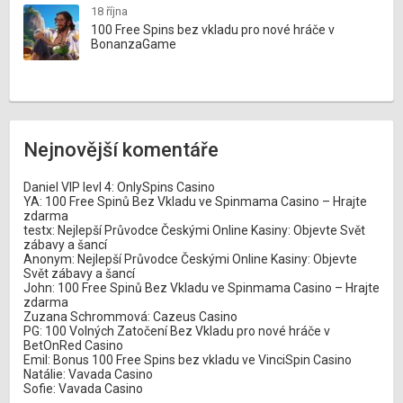
18 října
100 Free Spins bez vkladu pro nové hráče v
BonanzaGame
Nejnovější komentáře
Daniel VIP levl 4
:
OnlySpins Casino
YA
:
100 Free Spinů Bez Vkladu ve Spinmama Casino – Hrajte
zdarma
testx
:
Nejlepší Průvodce Českými Online Kasiny: Objevte Svět
zábavy a šancí
Anonym
:
Nejlepší Průvodce Českými Online Kasiny: Objevte
Svět zábavy a šancí
John
:
100 Free Spinů Bez Vkladu ve Spinmama Casino – Hrajte
zdarma
Zuzana Schrommová
:
Cazeus Casino
PG
:
100 Volných Zatočení Bez Vkladu pro nové hráče v
BetOnRed Casino
Emil
:
Bonus 100 Free Spins bez vkladu ve VinciSpin Casino
Natálie
:
Vavada Casino
Sofie
:
Vavada Casino