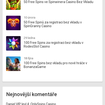
50 Free Spins ve Spinwinera Casino Bez Vkladu
10 února
50 Free Spinů za registraci bez vkladu v
SpinGranny Casino
29 ledna
100 Free Spins za registraci bez vkladu v
RodeoSlot Casino
18 října
100 Free Spins bez vkladu pro nové hráče v
BonanzaGame
Nejnovější komentáře
Daniel VIP levl 4
:
OnlySpins Casino