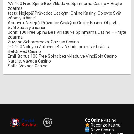
YA
:
100 Free Spinů Bez Vkladu ve Spinmama Casino – Hrajte
zdarma
testx
:
Nejlepší Průvodce Českými Online Kasiny: Objevte Svět
zábavy a šancí
Anonym
:
Nejlepší Průvodce Českými Online Kasiny: Objevte
Svět zábavy a šancí
John
:
100 Free Spinů Bez Vkladu ve Spinmama Casino – Hrajte
zdarma
Zuzana Schrommová
:
Cazeus Casino
PG
:
100 Volných Zatočení Bez Vkladu pro nové hráče v
BetOnRed Casino
Emil
:
Bonus 100 Free Spins bez vkladu ve VinciSpin Casino
Natálie
:
Vavada Casino
Sofie
:
Vavada Casino
Cz Online Kasino
Recenze kasina
Nové Casino