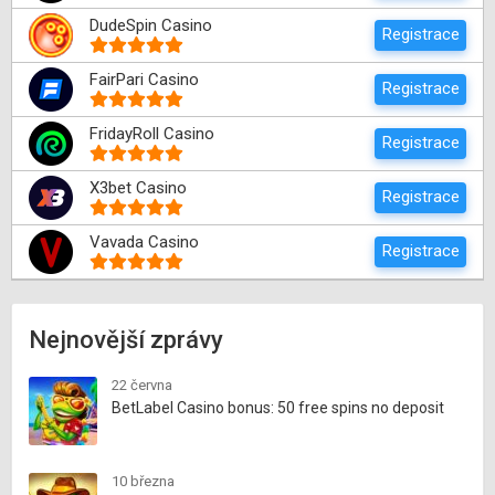
DudeSpin Casino
Registrace
FairPari Casino
Registrace
FridayRoll Casino
Registrace
X3bet Casino
Registrace
Vavada Casino
Registrace
Nejnovější zprávy
22 června
BetLabel Casino bonus: 50 free spins no deposit
10 března