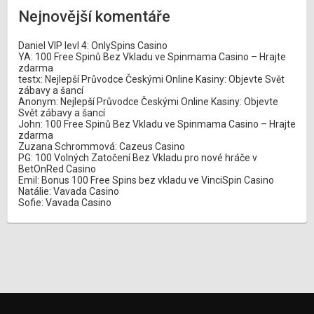
Nejnovější komentáře
Daniel VIP levl 4
:
OnlySpins Casino
YA
:
100 Free Spinů Bez Vkladu ve Spinmama Casino – Hrajte
zdarma
testx
:
Nejlepší Průvodce Českými Online Kasiny: Objevte Svět
zábavy a šancí
Anonym
:
Nejlepší Průvodce Českými Online Kasiny: Objevte
Svět zábavy a šancí
John
:
100 Free Spinů Bez Vkladu ve Spinmama Casino – Hrajte
zdarma
Zuzana Schrommová
:
Cazeus Casino
PG
:
100 Volných Zatočení Bez Vkladu pro nové hráče v
BetOnRed Casino
Emil
:
Bonus 100 Free Spins bez vkladu ve VinciSpin Casino
Natálie
:
Vavada Casino
Sofie
:
Vavada Casino