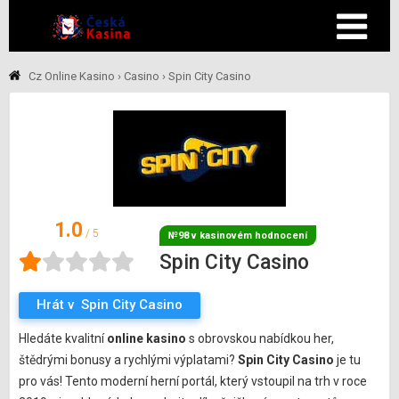
Cz Online Kasino
›
Casino
›
Spin City Casino
1.0
/ 5
№98 v kasinovém hodnocení
Spin City Casino
Hrát v Spin City Casino
Hledáte kvalitní
online kasino
s obrovskou nabídkou her,
štědrými bonusy a rychlými výplatami?
Spin City Casino
je tu
pro vás! Tento moderní herní portál, který vstoupil na trh v roce