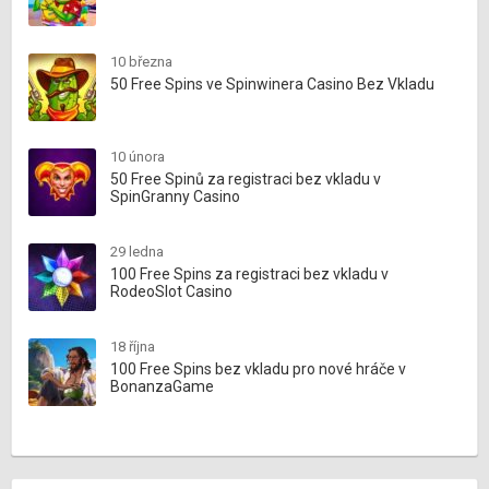
10 března
50 Free Spins ve Spinwinera Casino Bez Vkladu
10 února
50 Free Spinů za registraci bez vkladu v
SpinGranny Casino
29 ledna
100 Free Spins za registraci bez vkladu v
RodeoSlot Casino
18 října
100 Free Spins bez vkladu pro nové hráče v
BonanzaGame