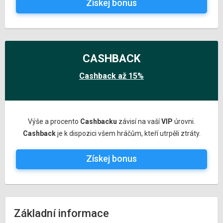
Získej bonus
CASHBACK
Cashback až 15%
Výše a procento
Cashbacku
závisí na vaší
VIP
úrovni.
Cashback
je k dispozici všem hráčům, kteří utrpěli ztráty.
Získej bonus
Základní informace