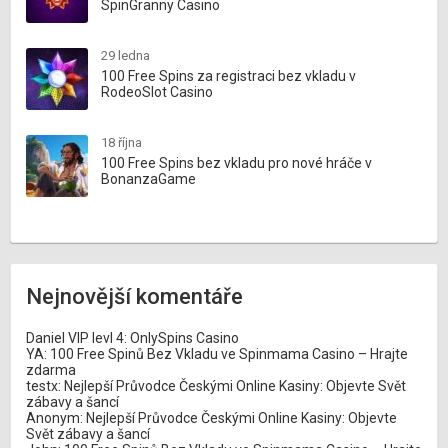
SpinGranny Casino
29 ledna
100 Free Spins za registraci bez vkladu v
RodeoSlot Casino
18 října
100 Free Spins bez vkladu pro nové hráče v
BonanzaGame
Nejnovější komentáře
Daniel VIP levl 4
:
OnlySpins Casino
YA
:
100 Free Spinů Bez Vkladu ve Spinmama Casino – Hrajte
zdarma
testx
:
Nejlepší Průvodce Českými Online Kasiny: Objevte Svět
zábavy a šancí
Anonym
:
Nejlepší Průvodce Českými Online Kasiny: Objevte
Svět zábavy a šancí