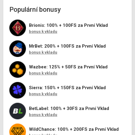
Populární bonusy
Brionis: 100% + 100FS za První Vklad
bonus k vkladu
MrBet: 200% + 100FS za První Vklad
bonus k vkladu
Wazbee: 125% + 50FS za První Vklad
bonus k vkladu
Sierra: 150% + 150FS za První Vklad
bonus k vkladu
BetLabel: 100% + 30FS za První Vklad
bonus k vkladu
WildChance: 100% + 200FS za První Vklad