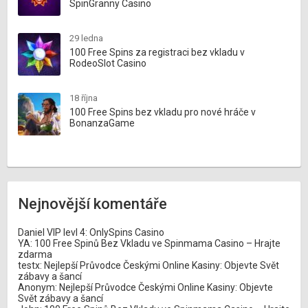
SpinGranny Casino
29 ledna
100 Free Spins za registraci bez vkladu v
RodeoSlot Casino
18 října
100 Free Spins bez vkladu pro nové hráče v
BonanzaGame
Nejnovější komentáře
Daniel VIP levl 4
:
OnlySpins Casino
YA
:
100 Free Spinů Bez Vkladu ve Spinmama Casino – Hrajte
zdarma
testx
:
Nejlepší Průvodce Českými Online Kasiny: Objevte Svět
zábavy a šancí
Anonym
:
Nejlepší Průvodce Českými Online Kasiny: Objevte
Svět zábavy a šancí