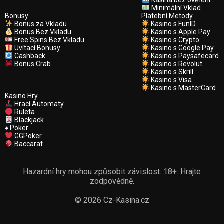
Kasina bez ověření
Minimální Vklad
Bonusy
Platební Metody
Bonus za Vkladu
Kasino s FunID
Bonus Bez Vkladu
Kasino s Apple Pay
Free Spins Bez Vkladu
Kasino s Crypto
Uvítací Bonusy
Kasino s Google Pay
Cashback
Kasino s Paysafecard
Bonus Crab
Kasino s Revolut
Kasino s Skrill
Kasino s Visa
Kasino s MasterCard
Kasino Hry
Hrací Automaty
Ruleta
Blackjack
♠️ Poker
GGPoker
Baccarat
Hazardní hry mohou způsobit závislost. 18+. Hrajte
zodpovědně.
© 2026 Cz-Kasina.cz