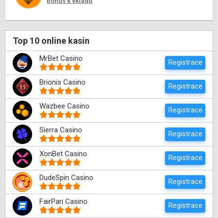
bonus k vkladu
Top 10 online kasin
MrBet Casino
Registrace
Brionis Casino
Registrace
Wazbee Casino
Registrace
Sierra Casino
Registrace
XonBet Casino
Registrace
DudeSpin Casino
Registrace
FairPari Casino
Registrace