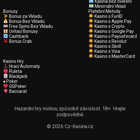
Kasina bez ověření
Minimální Vklad
Bonusy
Platební Metody
Bonus za Vkladu
Kasino s FunID
Bonus Bez Vkladu
Kasino s Apple Pay
Free Spins Bez Vkladu
Kasino s Crypto
Uvítací Bonusy
Kasino s Google Pay
Cashback
Kasino s Paysafecard
Bonus Crab
Kasino s Revolut
Kasino s Skrill
Kasino s Visa
Kasino s MasterCard
Kasino Hry
Hrací Automaty
Ruleta
Blackjack
♠️ Poker
GGPoker
Baccarat
Hazardní hry mohou způsobit závislost. 18+. Hrajte
zodpovědně.
© 2026 Cz-Kasina.cz