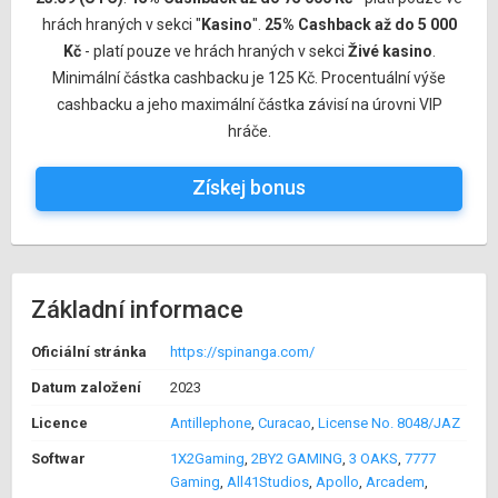
hrách hraných v sekci "
Kasino
".
25% Cashback až do 5 000
Kč
- platí pouze ve hrách hraných v sekci
Živé kasino
.
Minimální částka cashbacku je 125 Kč. Procentuální výše
cashbacku a jeho maximální částka závisí na úrovni VIP
hráče.
Získej bonus
Základní informace
Oficiální stránka
https://spinanga.com/
Datum založení
2023
Licence
Antillephone
,
Curacao
,
License No. 8048/JAZ
Softwar
1X2Gaming
,
2BY2 GAMING
,
3 OAKS
,
7777
Gaming
,
All41Studios
,
Apollo
,
Arcadem
,