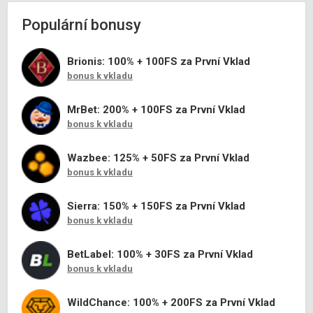
Populární bonusy
Brionis: 100% + 100FS za První Vklad
bonus k vkladu
MrBet: 200% + 100FS za První Vklad
bonus k vkladu
Wazbee: 125% + 50FS za První Vklad
bonus k vkladu
Sierra: 150% + 150FS za První Vklad
bonus k vkladu
BetLabel: 100% + 30FS za První Vklad
bonus k vkladu
WildChance: 100% + 200FS za První Vklad