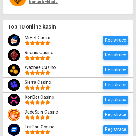
bonus k vkladu
Top 10 online kasin
MrBet Casino
Registrace
Brionis Casino
Registrace
Wazbee Casino
Registrace
Sierra Casino
Registrace
XonBet Casino
Registrace
DudeSpin Casino
Registrace
FairPari Casino
Registrace