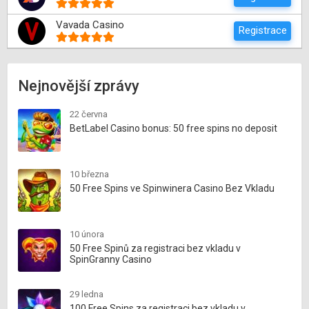
Vavada Casino
Registrace
Nejnovější zprávy
22 června
BetLabel Casino bonus: 50 free spins no deposit
10 března
50 Free Spins ve Spinwinera Casino Bez Vkladu
10 února
50 Free Spinů za registraci bez vkladu v
SpinGranny Casino
29 ledna
100 Free Spins za registraci bez vkladu v