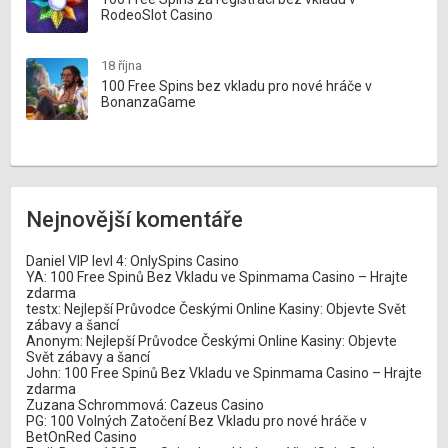
RodeoSlot Casino
18 října
100 Free Spins bez vkladu pro nové hráče v
BonanzaGame
Nejnovější komentáře
Daniel VIP levl 4
:
OnlySpins Casino
YA
:
100 Free Spinů Bez Vkladu ve Spinmama Casino – Hrajte
zdarma
testx
:
Nejlepší Průvodce Českými Online Kasiny: Objevte Svět
zábavy a šancí
Anonym
:
Nejlepší Průvodce Českými Online Kasiny: Objevte
Svět zábavy a šancí
John
:
100 Free Spinů Bez Vkladu ve Spinmama Casino – Hrajte
zdarma
Zuzana Schrommová
:
Cazeus Casino
PG
:
100 Volných Zatočení Bez Vkladu pro nové hráče v
BetOnRed Casino