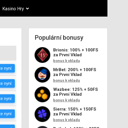
Kasino Hry
Populární bonusy
Brionis: 100% + 100FS
za První Vklad
bonus k vkladu
te nyní
MrBet: 200% + 100FS
za První Vklad
bonus k vkladu
te nyní
Wazbee: 125% + 50FS
za První Vklad
te nyní
bonus k vkladu
Sierra: 150% + 150FS
te nyní
za První Vklad
bonus k vkladu