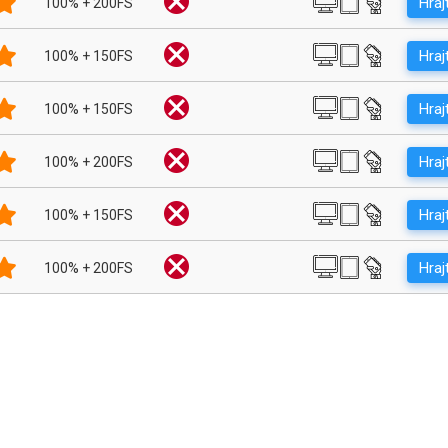
Hraj
100% + 200FS
Hraj
100% + 150FS
Hraj
100% + 150FS
Hraj
100% + 200FS
Hraj
100% + 150FS
Hraj
100% + 200FS