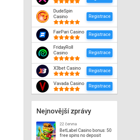
DudeSpin
Registrace
Casino
FairPari Casino
Registrace
FridayRoll
Registrace
Casino
X3bet Casino
Registrace
Vavada Casino
Registrace
Nejnovější zprávy
22 června
BetLabel Casino bonus: 50
free spins no deposit