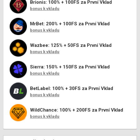
Brionis: 100% + 100FS za První Vklad
bonus k vkladu
MrBet: 200% + 100FS za První Vklad
bonus k vkladu
Wazbee: 125% + 50FS za První Vklad
bonus k vkladu
Sierra: 150% + 150FS za První Vklad
bonus k vkladu
BetLabel: 100% + 30FS za První Vklad
bonus k vkladu
WildChance: 100% + 200FS za První Vklad
bonus k vkladu