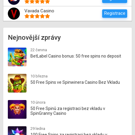
Vavada Casino
Registrace
Nejnovější zprávy
22 června
BetLabel Casino bonus: 50 free spins no deposit
10 března
50 Free Spins ve Spinwinera Casino Bez Vkladu
10 února
50 Free Spinů za registraci bez vkladu v
SpinGranny Casino
29 ledna
100 Free Spins za registraci bez vkladu v