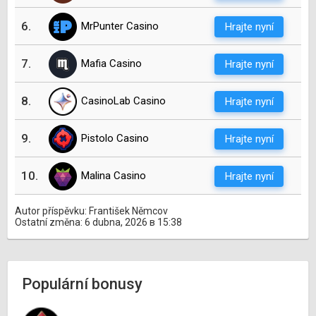
6.
MrPunter Casino
Hrajte nyní
7.
Mafia Casino
Hrajte nyní
8.
CasinoLab Casino
Hrajte nyní
9.
Pistolo Casino
Hrajte nyní
10.
Malina Casino
Hrajte nyní
Autor příspěvku: František Němcov
Ostatní změna: 6 dubna, 2026 в 15:38
Populární bonusy