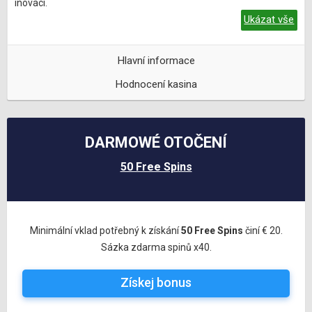
inovací.
Ukázat vše
Hlavní informace
Hodnocení kasina
DARMOWÉ OTOČENÍ
50 Free Spins
Minimální vklad potřebný k získání
50 Free Spins
činí € 20.
Sázka zdarma spinů x40.
Získej bonus