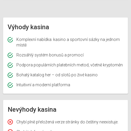
Výhody kasina
Komplexní nabídka: kasino a sportovní sázky na jednom
místě
Rozsáhlý systém bonusů a promocí
Podpora populárních platebních metod, včetně kryptoměn
Bohatý katalog her – od slotů po živé kasino
Intuitivní a moderní platforma
Nevýhody kasina
Chybí plně přeložená verze stránky do češtiny neexistuje.