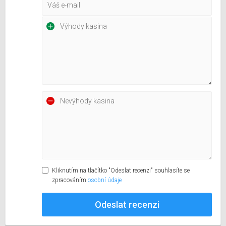
Kliknutím na tlačítko "Odeslat recenzi" souhlasíte se
zpracováním
osobní údaje
Odeslat recenzi