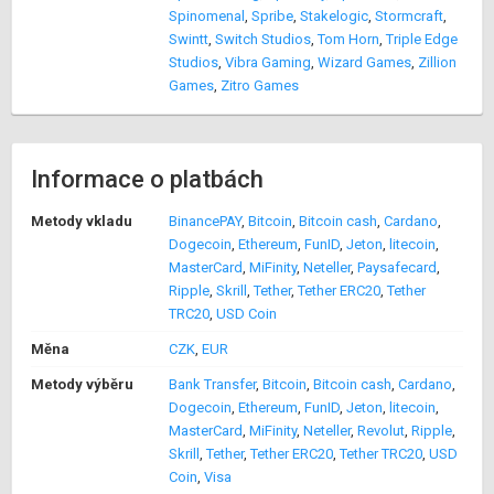
Spinomenal
,
Spribe
,
Stakelogic
,
Stormcraft
,
Swintt
,
Switch Studios
,
Tom Horn
,
Triple Edge
Studios
,
Vibra Gaming
,
Wizard Games
,
Zillion
Games
,
Zitro Games
Informace o platbách
Metody vkladu
BinancePAY
,
Bitcoin
,
Bitcoin cash
,
Cardano
,
Dogecoin
,
Ethereum
,
FunID
,
Jeton
,
litecoin
,
MasterCard
,
MiFinity
,
Neteller
,
Paysafecard
,
Ripple
,
Skrill
,
Tether
,
Tether ERC20
,
Tether
TRC20
,
USD Coin
Měna
CZK
,
EUR
Metody výběru
Bank Transfer
,
Bitcoin
,
Bitcoin cash
,
Cardano
,
Dogecoin
,
Ethereum
,
FunID
,
Jeton
,
litecoin
,
MasterCard
,
MiFinity
,
Neteller
,
Revolut
,
Ripple
,
Skrill
,
Tether
,
Tether ERC20
,
Tether TRC20
,
USD
Coin
,
Visa