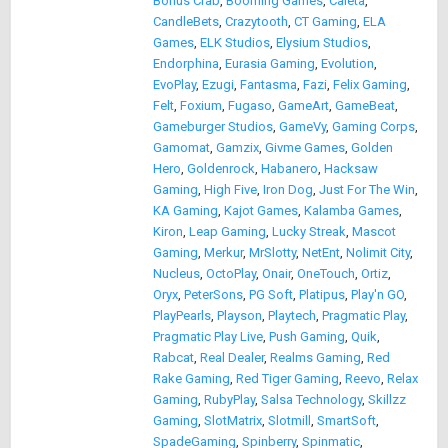
Bonus Crab
,
Booming Games
,
Caleta
,
CandleBets
,
Crazytooth
,
CT Gaming
,
ELA
Games
,
ELK Studios
,
Elysium Studios
,
Endorphina
,
Eurasia Gaming
,
Evolution
,
EvoPlay
,
Ezugi
,
Fantasma
,
Fazi
,
Felix Gaming
,
Felt
,
Foxium
,
Fugaso
,
GameArt
,
GameBeat
,
Gameburger Studios
,
GameVy
,
Gaming Corps
,
Gamomat
,
Gamzix
,
Givme Games
,
Golden
Hero
,
Goldenrock
,
Habanero
,
Hacksaw
Gaming
,
High Five
,
Iron Dog
,
Just For The Win
,
KA Gaming
,
Kajot Games
,
Kalamba Games
,
Kiron
,
Leap Gaming
,
Lucky Streak
,
Mascot
Gaming
,
Merkur
,
MrSlotty
,
NetEnt
,
Nolimit City
,
Nucleus
,
OctoPlay
,
Onair
,
OneTouch
,
Ortiz
,
Oryx
,
PeterSons
,
PG Soft
,
Platipus
,
Play'n GO
,
PlayPearls
,
Playson
,
Playtech
,
Pragmatic Play
,
Pragmatic Play Live
,
Push Gaming
,
Quik
,
Rabcat
,
Real Dealer
,
Realms Gaming
,
Red
Rake Gaming
,
Red Tiger Gaming
,
Reevo
,
Relax
Gaming
,
RubyPlay
,
Salsa Technology
,
Skillzz
Gaming
,
SlotMatrix
,
Slotmill
,
SmartSoft
,
SpadeGaming
,
Spinberry
,
Spinmatic
,