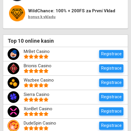
WildChance: 100% + 200FS za První Vklad
bonus k vkladu
Top 10 online kasin
MrBet Casino
Registrace
Brionis Casino
Registrace
Wazbee Casino
Registrace
Sierra Casino
Registrace
XonBet Casino
Registrace
DudeSpin Casino
Registrace