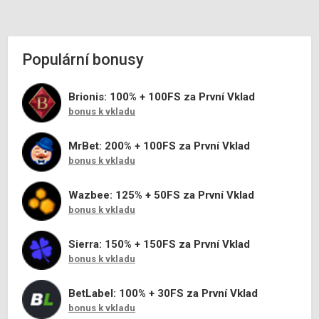
Populární bonusy
Brionis: 100% + 100FS za První Vklad
bonus k vkladu
MrBet: 200% + 100FS za První Vklad
bonus k vkladu
Wazbee: 125% + 50FS za První Vklad
bonus k vkladu
Sierra: 150% + 150FS za První Vklad
bonus k vkladu
BetLabel: 100% + 30FS za První Vklad
bonus k vkladu