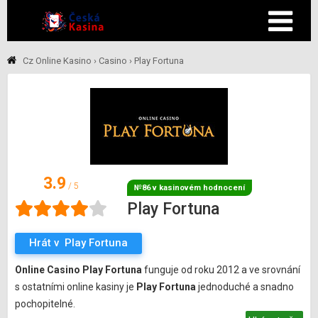
Cz Online Kasino
›
Casino
›
Play Fortuna
3.9
/ 5
№86 v kasinovém hodnocení
Play Fortuna
Hrát v Play Fortuna
Online Casino Play Fortuna
funguje od roku 2012 a ve srovnání
s ostatními online kasiny je
Play Fortuna
jednoduché a snadno
pochopitelné.