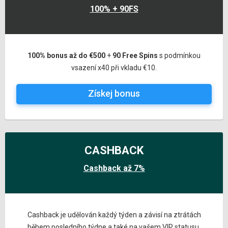
100% + 90FS
100% bonus až do €500
+
90 Free Spins
s podmínkou
vsazení x40 při vkladu €10.
Získej bonus
CASHBACK
Cashback až 7%
Cashback je udělován každý týden a závisí na ztrátách
během posledního týdne a také na vašem VIP statusu.