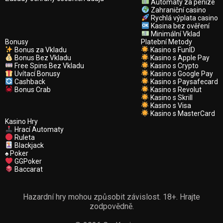
Automaty za penize
Zahraniční casino
Rychlá výplata casino
Kasina bez ověření
Minimální Vklad
Bonusy
Platební Metody
Bonus za Vkladu
Kasino s FunID
Bonus Bez Vkladu
Kasino s Apple Pay
Free Spins Bez Vkladu
Kasino s Crypto
Uvítací Bonusy
Kasino s Google Pay
Cashback
Kasino s Paysafecard
Bonus Crab
Kasino s Revolut
Kasino s Skrill
Kasino s Visa
Kasino s MasterCard
Kasino Hry
Hrací Automaty
Ruleta
Blackjack
♠️ Poker
GGPoker
Baccarat
Hazardní hry mohou způsobit závislost. 18+. Hrajte
zodpovědně.