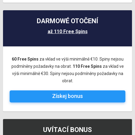
DARMOWÉ OTOČENÍ
až 110 Free Spins
60 Free Spins
za vklad ve výši minimálně €10. Spiny nejsou
podmíněny požadavky na obrat.
110 Free Spins
za vklad ve
výši minimálně €30. Spiny nejsou podmíněny požadavky na
obrat.
Získej bonus
UVÍTACÍ BONUS