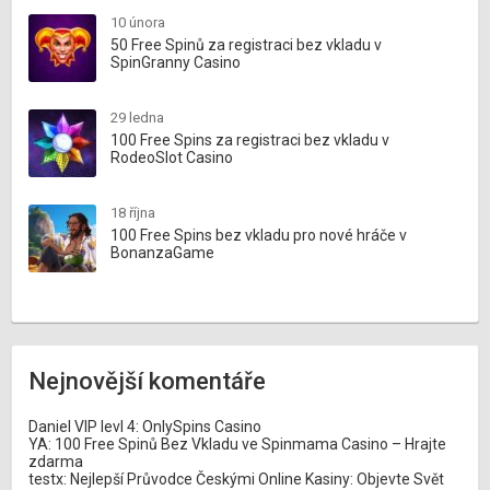
10 února
50 Free Spinů za registraci bez vkladu v
SpinGranny Casino
29 ledna
100 Free Spins za registraci bez vkladu v
RodeoSlot Casino
18 října
100 Free Spins bez vkladu pro nové hráče v
BonanzaGame
Nejnovější komentáře
Daniel VIP levl 4
:
OnlySpins Casino
YA
:
100 Free Spinů Bez Vkladu ve Spinmama Casino – Hrajte
zdarma
testx
:
Nejlepší Průvodce Českými Online Kasiny: Objevte Svět